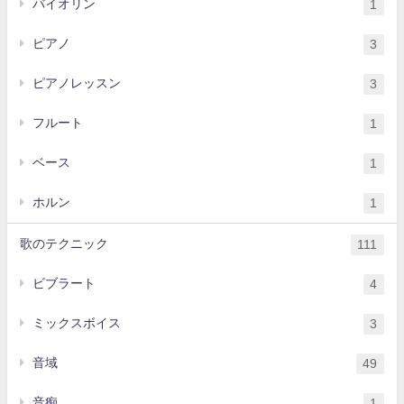
バイオリン
1
ピアノ
3
ピアノレッスン
3
フルート
1
ベース
1
ホルン
1
歌のテクニック
111
ビブラート
4
ミックスボイス
3
音域
49
音痴
1