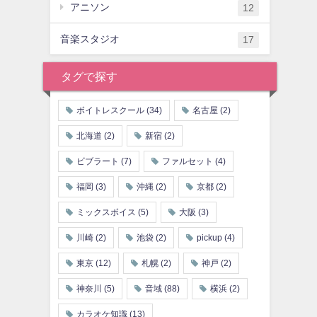
アニソン
12
音楽スタジオ
17
タグで探す
ボイトレスクール
(34)
名古屋
(2)
北海道
(2)
新宿
(2)
ビブラート
(7)
ファルセット
(4)
福岡
(3)
沖縄
(2)
京都
(2)
ミックスボイス
(5)
大阪
(3)
川崎
(2)
池袋
(2)
pickup
(4)
東京
(12)
札幌
(2)
神戸
(2)
神奈川
(5)
音域
(88)
横浜
(2)
カラオケ知識
(13)