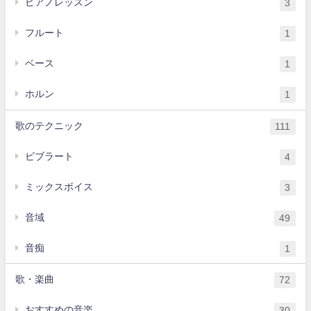
ピアノレッスン
3
フルート
1
ベース
1
ホルン
1
歌のテクニック
111
ビブラート
4
ミックスボイス
3
音域
49
音痴
1
歌・楽曲
72
おすすめの音楽
30