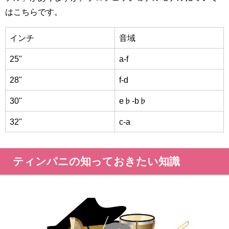
はこちらです。
インチ
音域
25"
a-f
28"
f-d
30"
e♭-b♭
32"
c-a
ティンパニの知っておきたい知識