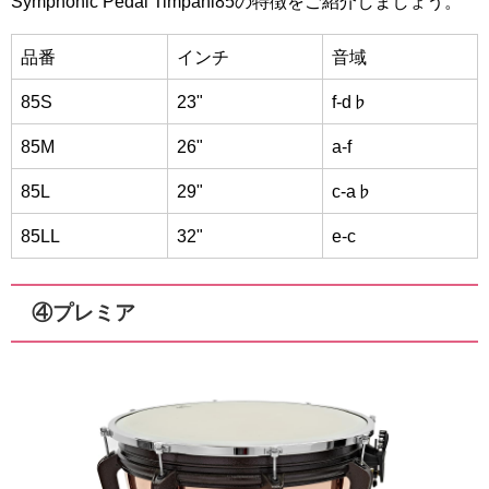
Symphonic Pedal Timpani85の特徴をご紹介しましょう。
品番
インチ
音域
85S
23"
f-d♭
85M
26"
a-f
85L
29"
c-a♭
85LL
32"
e-c
④プレミア