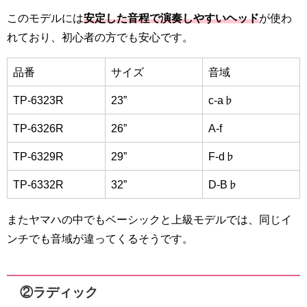
このモデルには
安定した音程で演奏しやすいヘッド
が使わ
れており、初心者の方でも安心です。
品番
サイズ
音域
TP-6323R
23”
c-a♭
TP-6326R
26”
A-f
TP-6329R
29”
F-d♭
TP-6332R
32”
D-B♭
またヤマハの中でもベーシックと上級モデルでは、同じイ
ンチでも音域が違ってくるそうです。
②ラディック