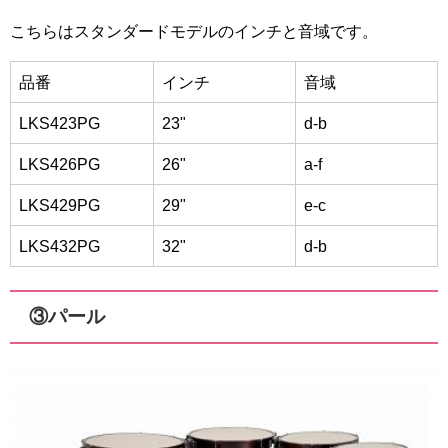
こちらはスタンダードモデルのインチと音域です。
品番
インチ
音域
LKS423PG
23"
d-b
LKS426PG
26"
a-f
LKS429PG
29"
e-c
LKS432PG
32"
d-b
③パール