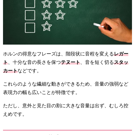
ホルンの得意なフレーズは、階段状に音程を変える
レガー
ト
、十分な音の長さを保つ
テヌート
、音を短く切る
スタッ
カート
などです。
これらのような繊細な動きができるため、音量の強弱など
表現力の幅も広いことが特徴です。
ただし、意外と見た目の割に大きな音量は出ず、むしろ控
えめです。