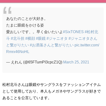
あなたのことが大好き。
たまに眼鏡をかける姿
愛おしいです、。早く会いたいよ
#SixTONES
#松村北
斗
#北斗担
#横顔
#眼鏡
#ジャニオタ
#ジャニオタさん
と繋がりたい
#お洒落さんと繋がりたい
pic.twitter.com/
Rmrx46NoHL
— えれん (@65FTumPI3cpcZ1Q)
March 25, 2021
松村北斗さんは眼鏡やサングラスをファッションアイテム
として使用しており、本人もメガネやサングラスが好きで
あることを公言しています。