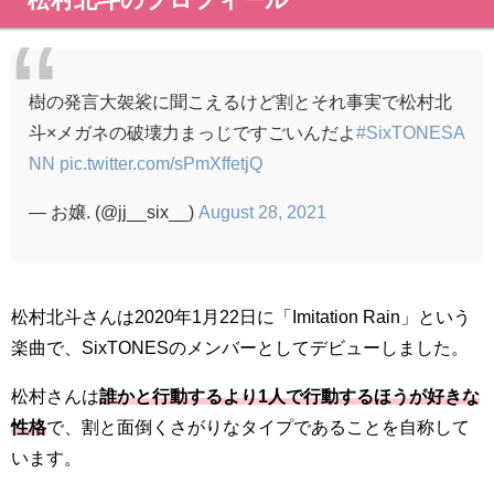
樹の発言大袈裟に聞こえるけど割とそれ事実で松村北
斗×メガネの破壊力まっじですごいんだよ
#SixTONESA
NN
pic.twitter.com/sPmXffetjQ
— お嬢. (@jj__six__)
August 28, 2021
松村北斗さんは2020年1月22日に「Imitation Rain」という
楽曲で、SixTONESのメンバーとしてデビューしました。
松村さんは
誰かと行動するより1人で行動するほうが好きな
性格
で、割と面倒くさがりなタイプであることを自称して
います。