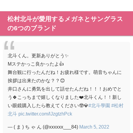
松村北斗が愛用するメガネとサングラス
の6つのブランド
北斗くん。更新ありがとう✨
Mステかっこ良かったよ👍
舞台観に行ったんだね！お疲れ様です。萌音ちゃんに
挨拶は出来たのかな？？😊
井口さんに勇気を出して話せたんだね！！！おめでと
う🍀こっちまで嬉しくなりました❤️北斗くん！！新し
い眼鏡購入したら教えてください🤓💎
#北斗學園
#松村
北斗
pic.twitter.com/lJzgtzhPck
— ( ま ) ち ゃ ん (@xxxxxx___84)
March 5, 2022