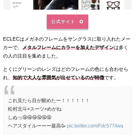
公式サイト
ECLECはメガネのフレームをサングラスに取り入れたメー
カーで、
メタルフレームにカラーを加えたデザイン
は多く
の人の注目を集めました。
とくにグリーンのレンズはどのフレームの色にも合わせら
れ、
知的で大人な雰囲気が出せているのが特徴
です。
これ見たら目が醒めたー！！！！！！
松村北斗×スーツ×めがね
しぬっ🤤🤤🤤🤤🤤🤤
ヘアスタイルーーー最高🥳
pic.twitter.com/Fdc577ilwq