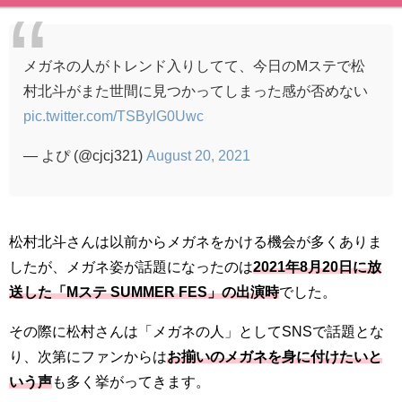
メガネの人がトレンド入りしてて、今日のMステで松
村北斗がまた世間に見つかってしまった感が否めない
pic.twitter.com/TSBylG0Uwc
— よぴ (@cjcj321)
August 20, 2021
松村北斗さんは以前からメガネをかける機会が多くありま
したが、メガネ姿が話題になったのは
2021年8月20日に放
送した「Mステ SUMMER FES」の出演時
でした。
その際に松村さんは「メガネの人」としてSNSで話題とな
り、次第にファンからは
お揃いのメガネを身に付けたいと
いう声
も多く挙がってきます。