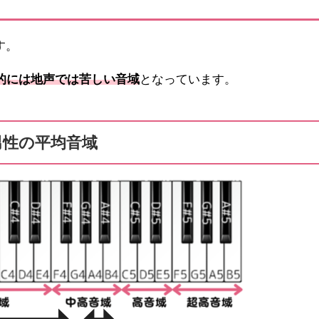
す。
的には地声では苦しい音域
となっています。
男性の平均音域