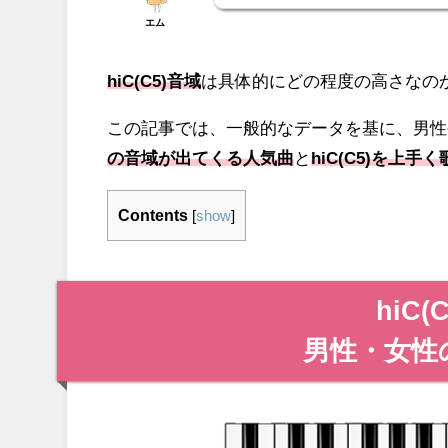
エム
hiC(C5)音域
は具体的にどの程度の高さなの
この記事では、一般的なデータを基に、男性
の音域が出てくる人気曲
と
hiC(C5)を上
Contents
[
show
]
hiC
男性・女性