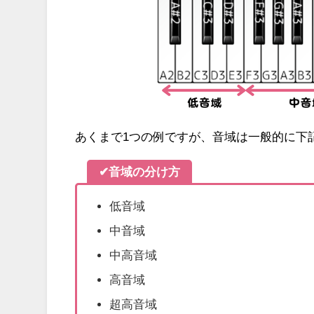
あくまで1つの例ですが、音域は一般的に下
✔音域の分け方
低音域
中音域
中高音域
高音域
超高音域