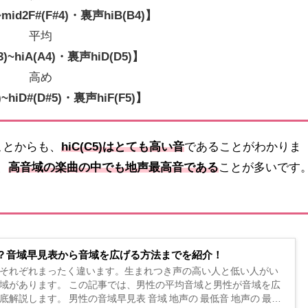
~mid2F#(F#4)・裏声hiB(B4)】
平均
3)~hiA(A4)・裏声hiD(D5)】
高め
)~hiD#(D#5)・裏声hiF(F5)】
ることからも、
hiC(C5)はとても高い音
であることがわかりま
、
高音域の楽曲の中でも地声最高音である
ことが多いです
？音域早見表から音域を広げる方法までを紹介！
それぞれまったく違います。生まれつき声の高い人と低い人がい
域があります。 この記事では、男性の平均音域と男性が音域を広
解説します。 男性の音域早見表 音域 地声の 最低音 地声の 最高