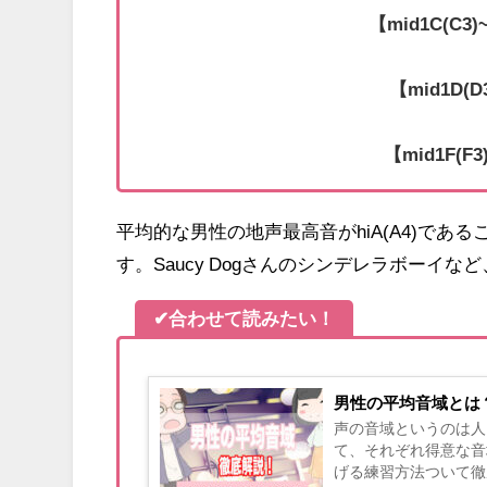
【mid1C(C3)
【mid1D(D
【mid1F(F3
平均的な男性の地声最高音がhiA(A4)であ
す。Saucy Dogさんのシンデレラボーイなど
✔合わせて読みたい！
男性の平均音域とは
声の音域というのは人
て、それぞれ得意な音
げる練習方法ついて徹底