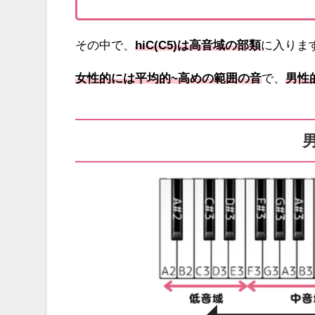
その中で、
hiC(C5)は高音域の部類
に入りま
女性的には平均的~高めの範囲の音
で、
男性