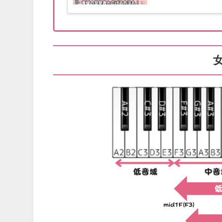
音 裏声の 最高音 低め C3 