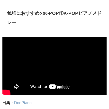
勉強におすすめのK-POP①K-POPピアノメド
レー
出典：
DooPiano