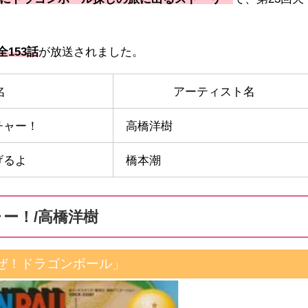
全153話
が放送されました。
名
アーティスト名
チャー！
高橋洋樹
げるよ
橋本潮
ー！/高橋洋樹
ぜ！ドラゴンボール」