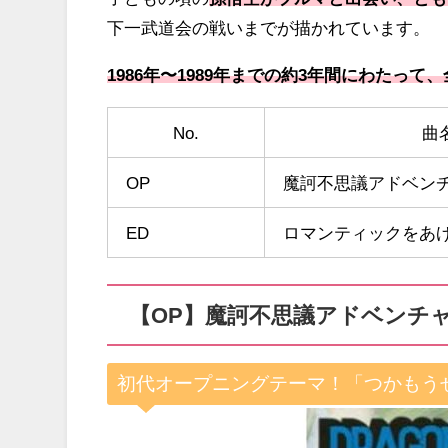
下一武道会の戦いまでが描かれています。
1986年〜1989年までの約3年間にわたって、
No.
曲
OP
魔訶不思議アドベン
ED
ロマンティックをあ
【OP】魔訶不思議アドベンチャ
初代オープニングテーマ！「つかもう