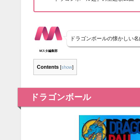
ドラゴンボールの懐かしい名
Mスタ編集部
Contents
[
show
]
ドラゴンボール