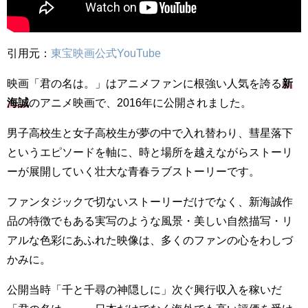
引用元：
東宝映画公式YouTube
映画「君の名は。」はアニメファンに根強い人気を誇る
新
海誠
のアニメ映画で、2016年に公開されました。
男子高校生と女子高校生が夢の中で入れ替わり、彗星落下
というエピソードを軸に、時と場所を越えながらストーリ
ーが展開していく壮大な青春ラブストーリーです。
ファンタジックで切ないストーリーだけでなく、新海誠作
品の特徴でもある実写のような風景・美しい自然描写・リ
アルな色彩にあふれた映像は、多くのファンの心をわしづ
かみに。
公開当時「千と千尋の神隠しに」次ぐ興行収入を稼いだ