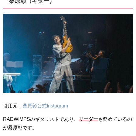
桑原彰（ギター）
引用元：
桑原彰公式Instagram
RADWIMPSのギタリストであり、
リーダー
も務めているの
が桑原彰です。