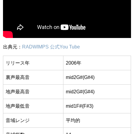
出典元：
RADWIMPS 公式You Tube
リリース年
2006年
裏声最高音
mid2G#
(G#4)
地声最高音
mid2G#
(G#4)
地声最低音
mid1F#
(F#3)
音域レンジ
平均的