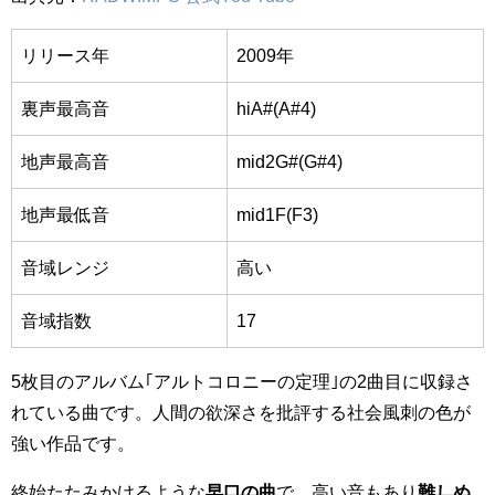
リリース年
2009年
裏声最高音
hiA#(A#4)
地声最高音
mid2G#
(G#4)
地声最低音
mid1F
(F3)
音域レンジ
高い
音域指数
17
5枚目のアルバム｢アルトコロニーの定理｣の2曲目に収録さ
れている曲です。人間の欲深さを批評する社会風刺の色が
強い作品です。
終始たたみかけるような
早口の曲
で、高い音もあり
難しめ