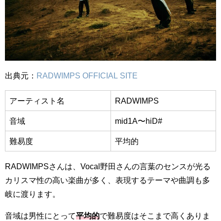
出典元：
RADWIMPS OFFICIAL SITE
アーティスト名
RADWIMPS
音域
mid1A〜hiD#
難易度
平均的
RADWIMPSさんは、Vocal野田さんの言葉のセンスが光る
カリスマ性の高い楽曲が多く、表現するテーマや曲調も多
岐に渡ります。
音域は男性にとって
平均的
で難易度はそこまで高くありま