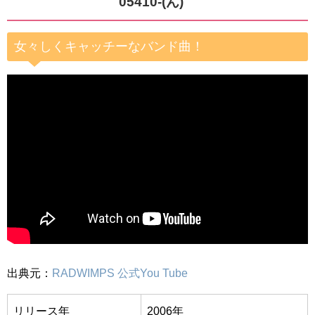
05410-(ん)
女々しくキャッチーなバンド曲！
出典元：
RADWIMPS 公式You Tube
リリース年
2006年