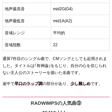
地声最高音
mid2G
(G4)
地声最低音
mid1A
(A2)
音域レンジ
平均的
音域指数
22
通算7作目のシングル曲で、CMソングとしても起用されま
した。タイトルは｢有神論｣をもじり、自分の心を信じられ
ない主人公のストーリーを描いた名曲です。
途中で
早口のラップ調
の部分があり、
少し難しめ
です。
RADWIMPSの人気曲⑨