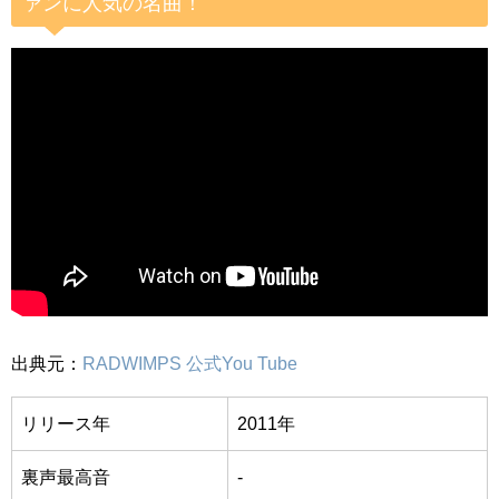
ァンに人気の名曲！
出典元：
RADWIMPS 公式You Tube
リリース年
2011年
裏声最高音
-