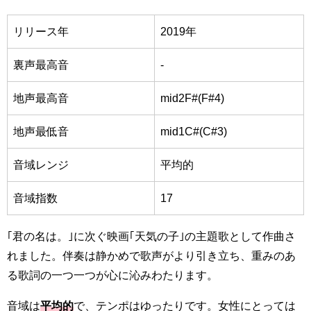
リリース年
2019年
裏声最高音
-
地声最高音
mid2F#
(F#4)
地声最低音
mid1C#
(C#3)
音域レンジ
平均的
音域指数
17
｢君の名は。｣に次ぐ映画｢天気の子｣の主題歌として作曲さ
れました。伴奏は静かめで歌声がより引き立ち、重みのあ
る歌詞の一つ一つが心に沁みわたります。
音域は
平均的
で、テンポはゆったりです。女性にとっては