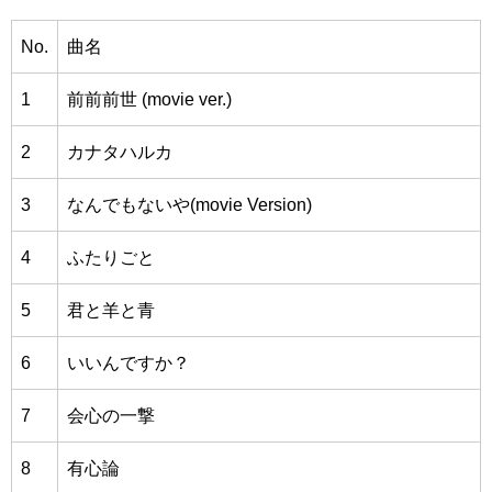
No.
曲名
1
前前前世 (movie ver.)
2
カナタハルカ
3
なんでもないや(movie Version)
4
ふたりごと
5
君と羊と青
6
いいんですか？
7
会心の一撃
8
有心論