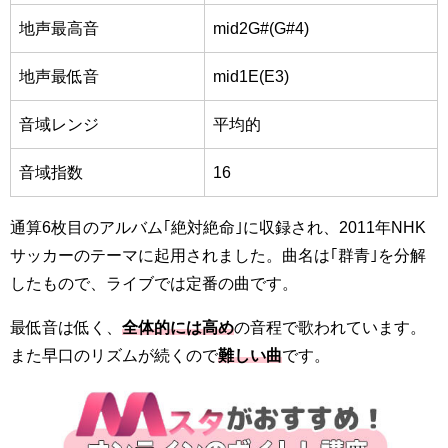
地声最高音
mid2G#
(G#4)
地声最低音
mid1E
(E3)
音域レンジ
平均的
音域指数
16
通算6枚目のアルバム｢絶対絶命｣に収録され、2011年NHK
サッカーのテーマに起用されました。曲名は｢群青｣を分解
したもので、ライブでは定番の曲です。
最低音は低く、
全体的には高め
の音程で歌われています。
また早口のリズムが続くので
難しい曲
です。