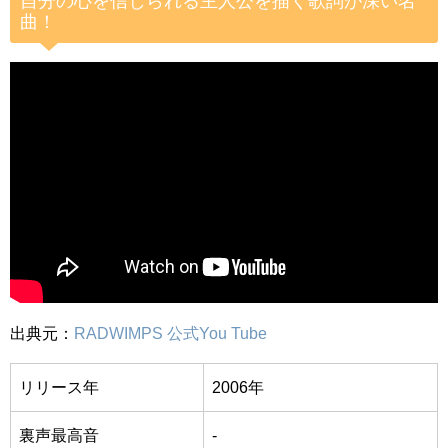
自分の心を信じられる主人公を描く歌詞が深い名
曲！
出典元：
RADWIMPS 公式You Tube
リリース年
2006年
裏声最高音
-