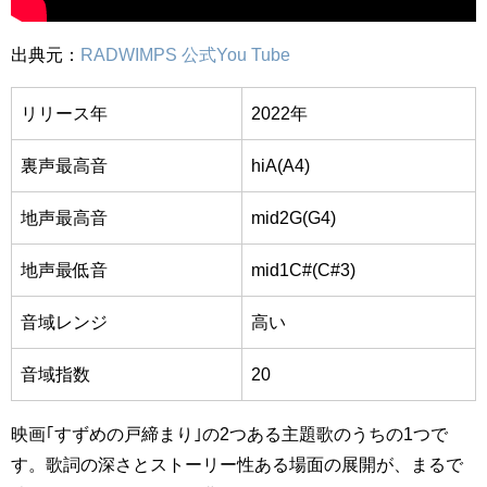
出典元：
RADWIMPS 公式You Tube
リリース年
2022年
裏声最高音
hiA(A4)
地声最高音
mid2G(G4)
地声最低音
mid1C#(C#3)
音域レンジ
高い
音域指数
20
映画｢すずめの戸締まり｣の2つある主題歌のうちの1つで
す。歌詞の深さとストーリー性ある場面の展開が、まるで