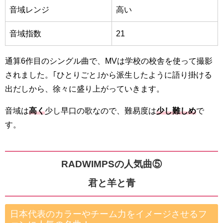
音域レンジ
高い
音域指数
21
通算6作目のシングル曲で、MVは学校の校舎を使って撮影
されました。｢ひとりごと｣から派生したように語り掛ける
出だしから、徐々に盛り上がっていきます。
音域は
高く
少し早口の歌なので、難易度は
少し難しめ
で
す。
RADWIMPSの人気曲⑤
君と羊と青
日本代表のカラーやチーム力をイメージさせるフ