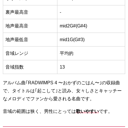
裏声最高音
-
地声最高音
mid2G#
(G#4)
地声最低音
mid1G
(G#3)
音域レンジ
平均的
音域指数
13
アルバム曲｢RADWIMPS 4 〜おかずのごはん〜｣の収録曲
で、タイトルは｢起こして｣と読み、女々しさとキャッチー
なメロディでファンから愛される名曲です。
音域の範囲は狭く、男性にとっては
歌いやすい
です。