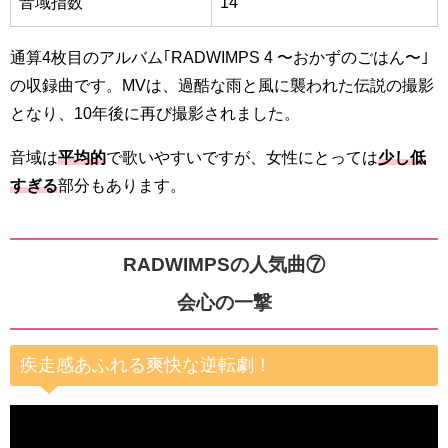
音域指数
14
通算4枚目のアルバム｢
RADWIMPS 4 〜おかずのごはん〜｣
の収録曲です。MVは、過酷な
雨と風に襲われた伝説の撮影
となり、10年後に再び撮影されました。
音域は
平均的
で歌いやすいですが、女性にとっては
少し低
すぎる
部分もあります。
RADWIMPSの人気曲⑦
会心の一撃
疾走感あふれる爽快な逆転劇！