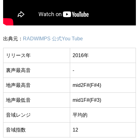
出典元：
RADWIMPS 公式You Tube
リリース年
2016年
裏声最高音
-
地声最高音
mid2F#(F#4)
地声最低音
mid1F#
(F#3)
音域レンジ
平均的
音域指数
12