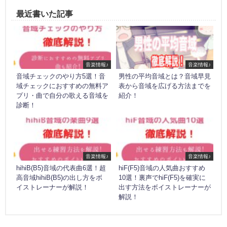
最近書いた記事
音楽情報♪
音楽情報♪
音域チェックのやり方5選！音
男性の平均音域とは？音域早見
域チェックにおすすめの無料ア
表から音域を広げる方法までを
プリ・曲で自分の歌える音域を
紹介！
診断！
音楽情報♪
音楽情報♪
hihiB(B5)音域の代表曲6選！超
hiF(F5)音域の人気曲おすすめ
高音域hihiB(B5)の出し方をボ
10選！裏声でhiF(F5)を確実に
イストレーナーが解説！
出す方法をボイストレーナーが
解説！