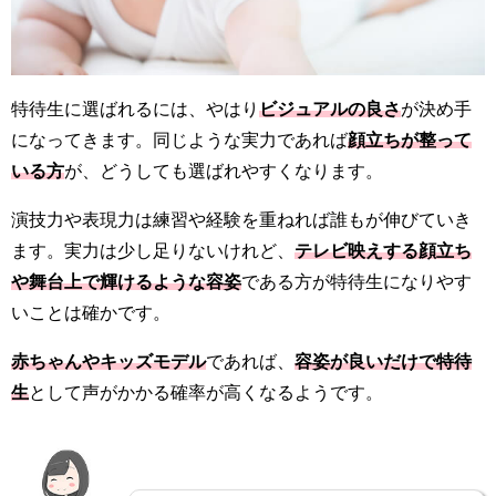
特待生に選ばれるには、やはり
ビジュアルの良さ
が決め手
になってきます。同じような実力であれば
顔立ちが整って
いる方
が、どうしても選ばれやすくなります。
演技力や表現力は練習や経験を重ねれば誰もが伸びていき
ます。実力は少し足りないけれど、
テレビ映えする顔立ち
や舞台上で輝けるような容姿
である方が特待生になりやす
いことは確かです。
赤ちゃんやキッズモデル
であれば、
容姿が良いだけで特待
生
として声がかかる確率が高くなるようです。