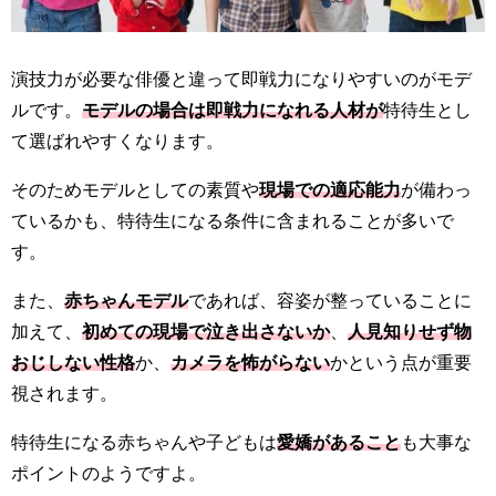
演技力が必要な俳優と違って即戦力になりやすいのがモデ
ルです。
モデルの場合は即戦力になれる人材が
特待生とし
て選ばれやすくなります。
そのためモデルとしての素質や
現場での適応能力
が備わっ
ているかも、特待生になる条件に含まれることが多いで
す。
また、
赤ちゃんモデル
であれば、容姿が整っていることに
加えて、
初めての現場で泣き出さないか
、
人見知りせず物
おじしない性格
か、
カメラを怖がらない
かという点が重要
視されます。
特待生になる赤ちゃんや子どもは
愛嬌があること
も大事な
ポイントのようですよ。