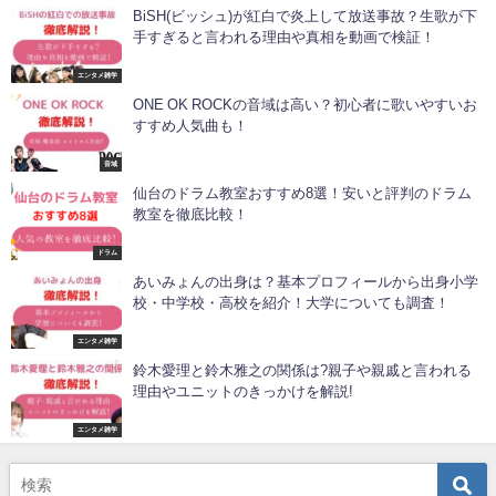
BiSH(ビッシュ)が紅白で炎上して放送事故？生歌が下
手すぎると言われる理由や真相を動画で検証！
エンタメ雑学
ONE OK ROCKの音域は高い？初心者に歌いやすいお
すすめ人気曲も！
音域
仙台のドラム教室おすすめ8選！安いと評判のドラム
教室を徹底比較！
ドラム
あいみょんの出身は？基本プロフィールから出身小学
校・中学校・高校を紹介！大学についても調査！
エンタメ雑学
鈴木愛理と鈴木雅之の関係は?親子や親戚と言われる
理由やユニットのきっかけを解説!
エンタメ雑学