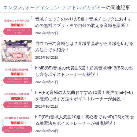
エンタメ
,
オーディション
,
テアトルアカデミー
の関連記事
音域チェックのやり方5選！音域チェックにおすす
めの無料アプリ・曲で自分の歌える音域を診断！
2025年9月22日
男性の平均音域とは？音域早見表から音域を広げる
方法までを紹介！
2025年9月22日
hihiB(B5)音域の代表曲6選！超高音域hihiB(B5)の出
し方をボイストレーナーが解説！
2025年9月21日
hiF(F5)音域の人気曲おすすめ10選！裏声でhiF(F5)
を確実に出す方法をボイストレーナーが解説！
2025年9月21日
hiD(D5)音域人気曲10選！初心者でもhiD(D5)が出せ
る練習法をボイストレーナーが徹底解説！
2025年9月20日