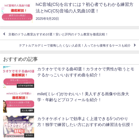
hiC音域(C5)を出すには？初心者でもわかる練習方
法とhiC(C5)音域の人気曲10選！
2025年9月20日
京都のドラム教室おすすめ10選！安いと評判のドラム教室を徹底比較！
テアトルアカデミーで後悔したくない人必見！入ってから後悔するケースも紹介
おすすめの記事
カラオケでモテる曲40選！カラオケで男性が歌うとモ
テるかっこいいおすすめ曲を紹介！
カラオケおすすめ
milet(ミレイ)がかわいい！美人すぎる画像や出身大
学・年齢などプロフィールを紹介！
エンタメ雑学
カラオケボイトレで効率よく上達できる5つのやり
方！独学で練習したい方におすすめの練習法を伝授！
カラオケ