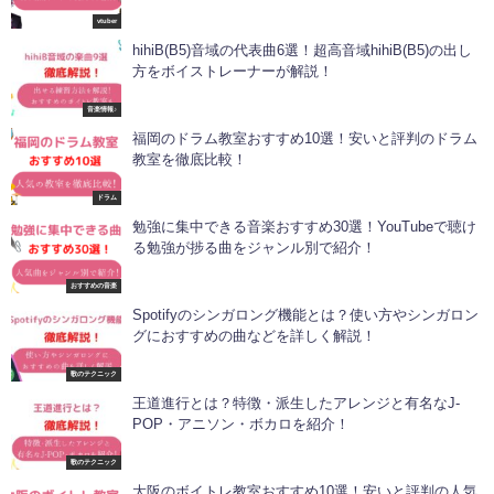
vtuber
hihiB(B5)音域の代表曲6選！超高音域hihiB(B5)の出し
方をボイストレーナーが解説！
音楽情報♪
福岡のドラム教室おすすめ10選！安いと評判のドラム
教室を徹底比較！
ドラム
勉強に集中できる音楽おすすめ30選！YouTubeで聴け
る勉強が捗る曲をジャンル別で紹介！
おすすめの音楽
Spotifyのシンガロング機能とは？使い方やシンガロン
グにおすすめの曲などを詳しく解説！
歌のテクニック
王道進行とは？特徴・派生したアレンジと有名なJ-
POP・アニソン・ボカロを紹介！
歌のテクニック
大阪のボイトレ教室おすすめ10選！安いと評判の人気