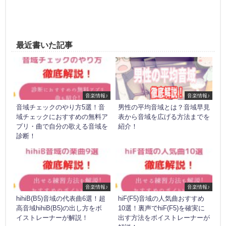
最近書いた記事
音楽情報♪
音楽情報♪
音域チェックのやり方5選！音
男性の平均音域とは？音域早見
域チェックにおすすめの無料ア
表から音域を広げる方法までを
プリ・曲で自分の歌える音域を
紹介！
診断！
音楽情報♪
音楽情報♪
hihiB(B5)音域の代表曲6選！超
hiF(F5)音域の人気曲おすすめ
高音域hihiB(B5)の出し方をボ
10選！裏声でhiF(F5)を確実に
イストレーナーが解説！
出す方法をボイストレーナーが