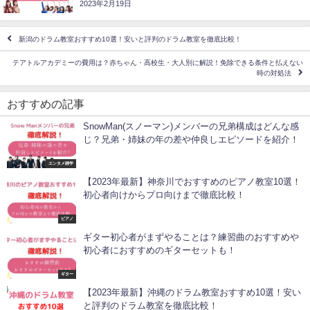
2023年2月19日
新潟のドラム教室おすすめ10選！安いと評判のドラム教室を徹底比較！
テアトルアカデミーの費用は？赤ちゃん・高校生・大人別に解説！免除できる条件と払えない
時の対処法
おすすめの記事
SnowMan(スノーマン)メンバーの兄弟構成はどんな感
じ？兄弟・姉妹の年の差や仲良しエピソードを紹介！
エンタメ雑学
【2023年最新】神奈川でおすすめのピアノ教室10選！
初心者向けからプロ向けまで徹底比較！
ピアノ
ギター初心者がまずやることは？練習曲のおすすめや
初心者におすすめのギターセットも！
ギター
【2023年最新】沖縄のドラム教室おすすめ10選！安い
と評判のドラム教室を徹底比較！