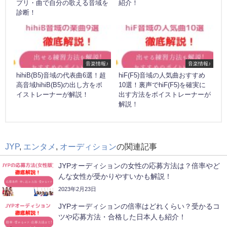
プリ・曲で自分の歌える音域を
紹介！
診断！
音楽情報♪
音楽情報♪
hihiB(B5)音域の代表曲6選！超
hiF(F5)音域の人気曲おすすめ
高音域hihiB(B5)の出し方をボ
10選！裏声でhiF(F5)を確実に
イストレーナーが解説！
出す方法をボイストレーナーが
解説！
JYP
,
エンタメ
,
オーディション
の関連記事
JYPオーディションの女性の応募方法は？倍率やど
んな女性が受かりやすいかも解説！
2023年2月23日
JYPオーディションの倍率はどれくらい？受かるコ
ツや応募方法・合格した日本人も紹介！