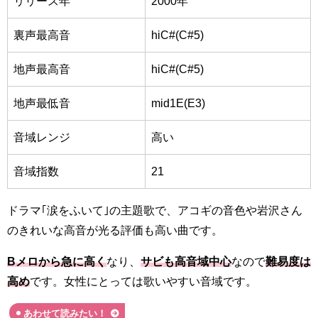
リリース年
2000年
裏声最高音
hiC#(C#5)
地声最高音
hiC#(C#5)
地声最低音
mid1E(E3)
音域レンジ
高い
音域指数
21
ドラマ｢涙をふいて｣の主題歌で、アコギの音色や岩沢さん
のきれいな高音が光る評価も高い曲です。
Bメロから急に高く
なり、
サビも高音域中心
なので
難易度は
高め
です。女性にとっては歌いやすい音域です。
あわせて読みたい！