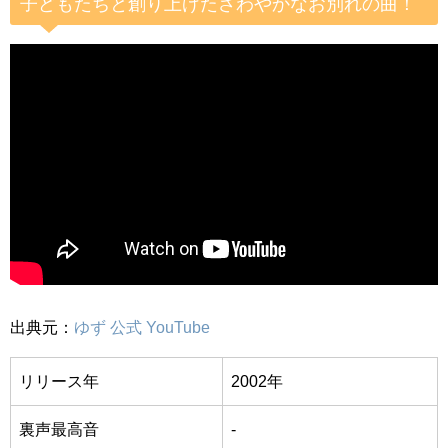
子どもたちと創り上げたさわやかなお別れの曲！
出典元：
ゆず 公式 YouTube
リリース年
2002年
裏声最高音
-