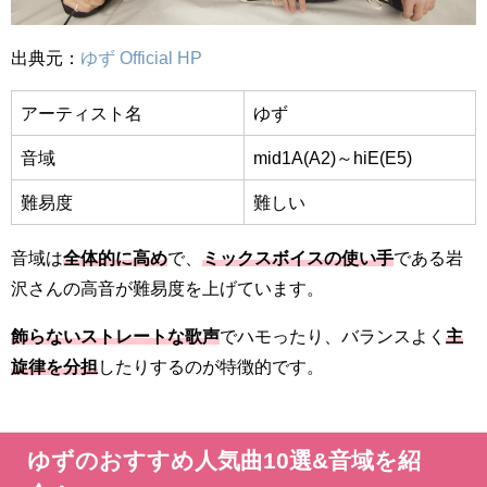
出典元：
ゆず Official HP
アーティスト名
ゆず
音域
mid1A(A2)～hiE(E5)
難易度
難しい
音域は
全体的に高め
で、
ミックスボイスの使い手
である岩
沢さんの高音が難易度を上げています。
飾らないストレートな歌声
でハモったり、バランスよく
主
旋律を分担
したりするのが特徴的です。
ゆずのおすすめ人気曲10選&音域を紹