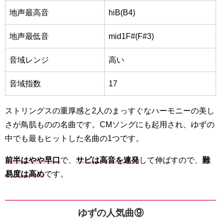
地声最高音
hiB(B4)
地声最低音
mid1F#(F#3)
音域レンジ
高い
音域指数
17
ストリングスの重厚感と2人のまっすぐなハーモニーの美し
さが鳥肌ものの名曲です。CMソングにも起用され、ゆずの
中でも最もヒットした名曲の1つです。
前半はやや早口
で、
サビは高音を連発
して伸ばすので、
難
易度は高め
です。
ゆずの人気曲⑨