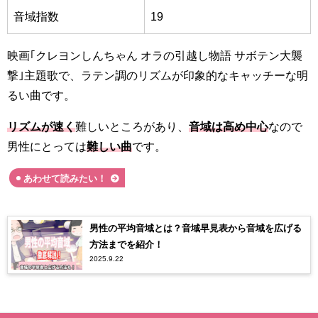
音域指数
19
映画｢クレヨンしんちゃん オラの引越し物語 サボテン大襲
撃｣主題歌で、ラテン調のリズムが印象的なキャッチーな明
るい曲です。
リズムが速く
難しいところがあり、
音域は高め中心
なので
男性にとっては
難しい曲
です。
あわせて読みたい！
男性の平均音域とは？音域早見表から音域を広げる
方法までを紹介！
2025.9.22