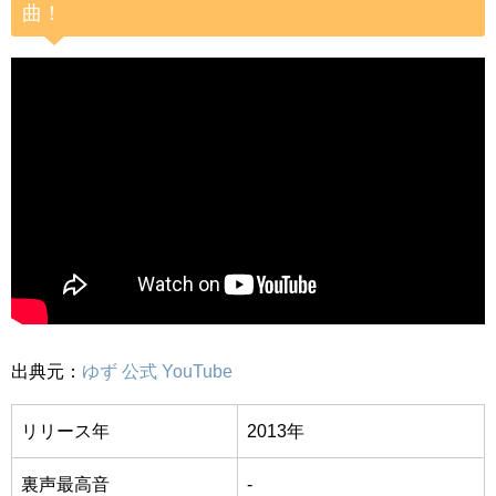
曲！
出典元：
ゆず 公式 YouTube
リリース年
2013年
裏声最高音
-