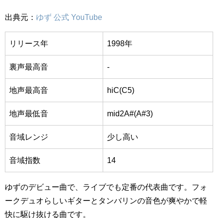
出典元：
ゆず 公式 YouTube
リリース年
1998年
裏声最高音
-
地声最高音
hiC(C5)
地声最低音
mid2A#(A#3)
音域レンジ
少し高い
音域指数
14
ゆずのデビュー曲で、ライブでも定番の代表曲です。フォ
ークデュオらしいギターとタンバリンの音色が爽やかで軽
快に駆け抜ける曲です。