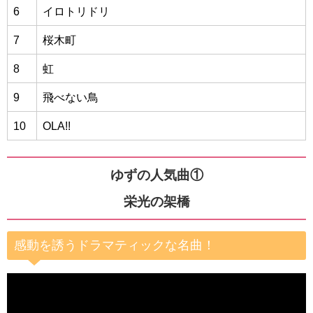
6
イロトリドリ
7
桜木町
8
虹
9
飛べない鳥
10
OLA!!
ゆずの人気曲①
栄光の架橋
感動を誘うドラマティックな名曲！