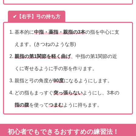
✔【右手】弓の持ち方
基本的に
中指・薬指・親指の3本
の指を中心に支
えます。(きつねのような形)
親指の第1関節を軽く曲げ
、中指の第1関節の近
くに寄せるように手の形を作ります。
親指と弓の角度が
90度
になるようにします。
どの指もまっすぐ
突っ張らない
ようにし、3本の
指の腹
を使って
つまむ
ように持ちます。
初心者でもできるおすすめの練習法！