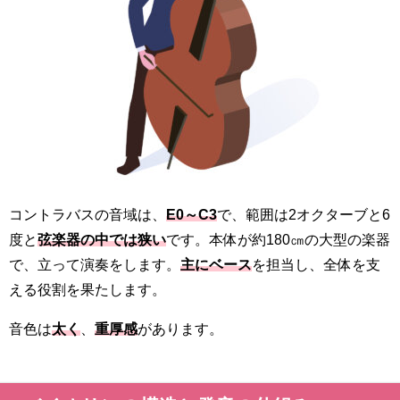
コントラバスの音域は、
E0～C3
で、範囲は2オクターブと6
度と
弦楽器の中では狭い
です。本体が約180㎝の大型の楽器
で、立って演奏をします。
主にベース
を担当し、全体を支
える役割を果たします。
音色は
太く
、
重厚感
があります。