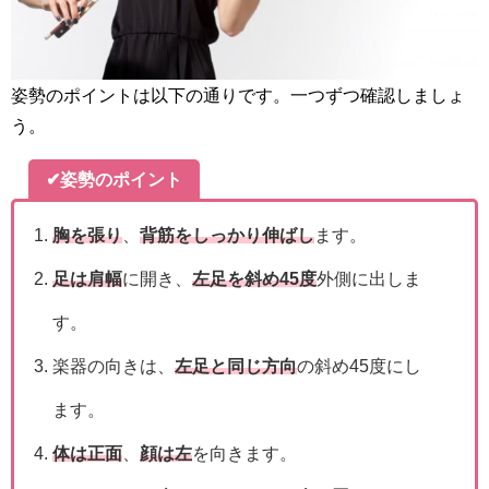
姿勢のポイントは以下の通りです。一つずつ確認しましょ
う。
✔姿勢のポイント
胸を張り
、
背筋をしっかり伸ばし
ます。
足は肩幅
に開き、
左足を斜め45度
外側に出しま
す。
楽器の向きは、
左足と同じ方向
の斜め45度にし
ます。
体は正面
、
顔は左
を向きます。