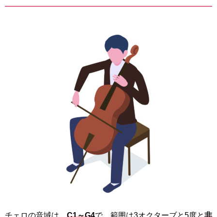
チェロの音域は、
C1～G4
で、範囲は3オクターブと5度と
非