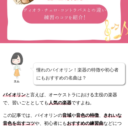
憧れのバイオリン！楽器の特徴や初心者
にもおすすめの名曲は？
エム
バイオリン
と言えば、オーケストラにおける主役の楽器
で、習いごととしても
人気の楽器
ですよね。
この記事では、バイオリンの
音域
や
音色の特徴
、
きれいな
音色を出すコツ
や、初心者にも
おすすめの練習曲
などにつ