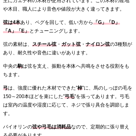
主にカエデ科の木材が使用されています。この木材の産地
や木目、職人により音色や値段が大きく違ってきます。
弦は4本
あり、ペグを回して、低い方から
「G」「D」
「A」「E」
とチューニングします。
弦の素材は、
スチール弦
・
ガット弦
・
ナイロン弦
の3種類が
あり、耐久性や音色に違いがあります。
中央の
駒
は弦を支え、振動を本体へ共鳴をさせる役割をも
ちます。
弓
は、強度に優れた木材でできた”
棹
”に、馬のしっぽの毛を
150～200本ほどを束にした”
弓毛
”を張ってあります。弓毛
は室内の温度や湿度に応じて、ネジで張り具合を調節しま
す。
バイオリンの
弦や弓毛は消耗品
なので、定期的に張り替え
る必要があります。