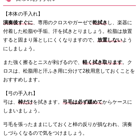
【本体の手入れ】
演奏後すぐに
、専用のクロスやガーゼで
乾拭き
し、楽器に
付着した松脂や手垢、汗を拭きとりましょう。松脂は放置
すると固まり落としにくくなりますので、
放置しない
よう
にしましょう。
また強く擦るとニスが剥げるので、
軽く拭き取ります
。ク
ロスは、松脂用と汗ふき用に分けて2枚用意しておくことを
おすすめします。
【弓の手入れ】
弓は、
棹だけ
を拭きます。
弓毛は必ず緩めて
からケースに
しまいましょう。
弓毛を張ったままにしておくと棹の反りが損なわれ、演奏
しづらくなるので気をつけましょう。