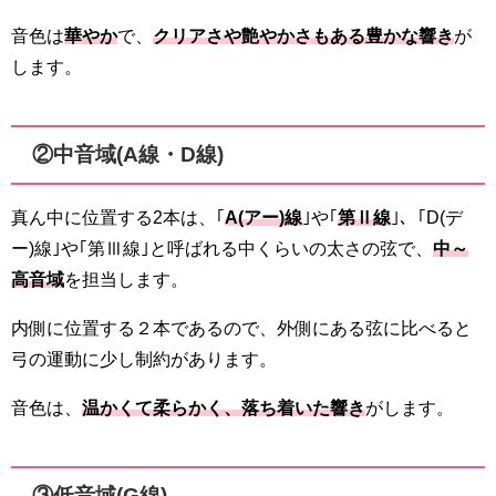
音色は
華やか
で、
クリアさや艶やかさもある豊かな響き
が
します。
②中音域(A線・D線)
真ん中に位置する2本は、｢
A(アー)線
｣や｢
第Ⅱ線
｣、｢D(デ
ー)線｣や｢第Ⅲ線｣と呼ばれる中くらいの太さの弦で、
中～
高音域
を担当します。
内側に位置する２本であるので、外側にある弦に比べると
弓の運動に少し制約があります。
音色は、
温かくて柔らかく、落ち着いた響き
がします。
③低音域(G線)