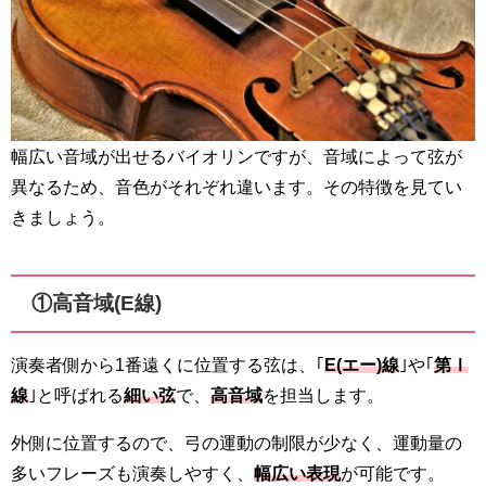
幅広い音域が出せるバイオリンですが、音域によって弦が
異なるため、音色がそれぞれ違います。その特徴を見てい
きましょう。
①高音域(E線)
演奏者側から1番遠くに位置する弦は、｢
E(エー)線
｣や｢
第Ⅰ
線
｣と呼ばれる
細い弦
で、
高音域
を担当します。
外側に位置するので、弓の運動の制限が少なく、運動量の
多いフレーズも演奏しやすく、
幅広い表現
が可能です。