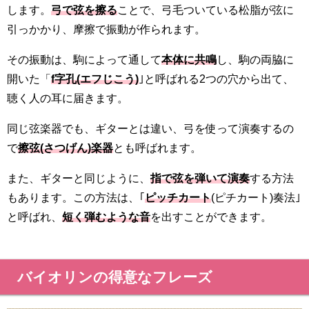
します。
弓で弦を擦る
ことで、弓毛ついている松脂が弦に
引っかかり、摩擦で振動が作られます。
その振動は、駒によって通して
本体に共鳴
し、駒の両脇に
開いた「
f字孔(エフじこう)
｣と呼ばれる2つの穴から出て、
聴く人の耳に届きます。
同じ弦楽器でも、ギターとは違い、弓を使って演奏するの
で
擦弦(さつげん)楽器
とも呼ばれます。
また、ギターと同じように、
指で弦を弾いて演奏
する方法
もあります。この方法は、｢
ピッチカート
(ピチカート)奏法｣
と呼ばれ、
短く弾むような音
を出すことができます。
バイオリンの得意なフレーズ