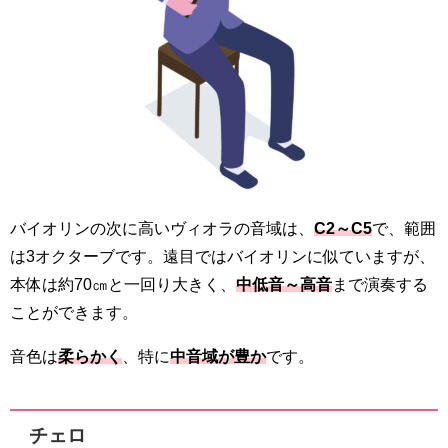
バイオリンの次に高いヴィオラの音域は、
C2～C5
で、範囲
は3オクターブです。遠目ではバイオリンに似ていますが、
本体は約70㎝と一回り大きく、
中低音～高音
まで演奏する
ことができます。
音色は
柔らかく
、特に
中音域が豊か
です。
チェロ