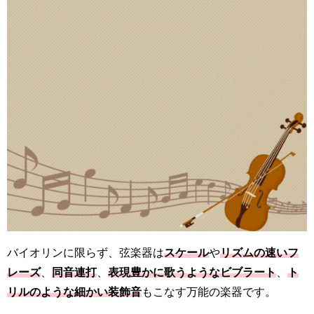
バイオリンに限らず、弦楽器は
スケール
や
リズムの速いフ
レーズ
、
同音連打
、
表現豊かに歌うようなビブラート
、
ト
リルのような細かい装飾音
もこなす万能の楽器です。