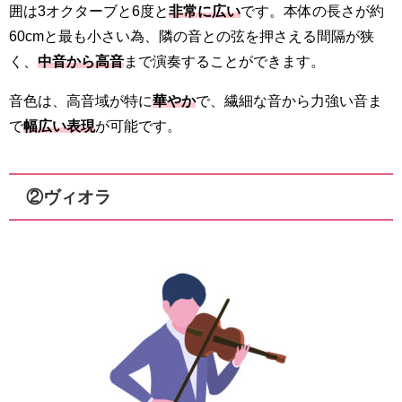
囲は3オクターブと6度と
非常に広い
です。本体の長さが約
60cmと最も小さい為、隣の音との弦を押さえる間隔が狭
く、
中音から高音
まで演奏することができます。
音色は、高音域が特に
華やか
で、繊細な音から力強い音ま
で
幅広い表現
が可能です。
②ヴィオラ