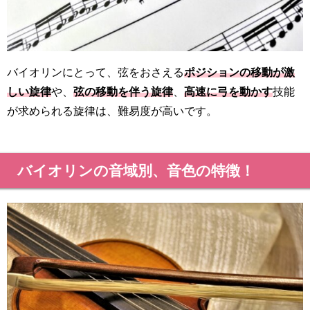
バイオリンにとって、弦をおさえる
ポジションの移動が激
しい旋律
や、
弦の移動を伴う旋律
、
高速に弓を動かす
技能
が求められる旋律は、難易度が高いです。
バイオリンの音域別、音色の特徴！