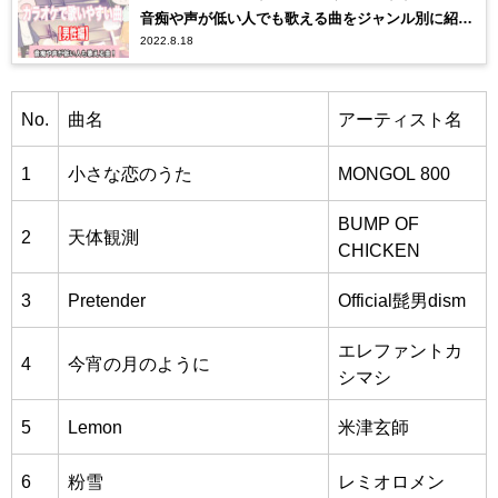
音痴や声が低い人でも歌える曲をジャンル別に紹
2022.8.18
介！
No.
曲名
アーティスト名
1
小さな恋のうた
MONGOL 800
BUMP OF
2
天体観測
CHICKEN
3
Pretender
Official髭男dism
エレファントカ
4
今宵の月のように
シマシ
5
Lemon
米津玄師
6
粉雪
レミオロメン