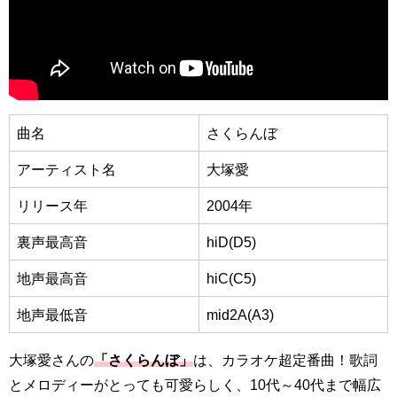
曲名
さくらんぼ
アーティスト名
大塚愛
リリース年
2004年
裏声最高音
hiD(D5)
地声最高音
hiC(C5)
地声最低音
mid2A(A3)
大塚愛さんの
「さくらんぼ」
は、カラオケ超定番曲！歌詞
とメロディーがとっても可愛らしく、10代～40代まで幅広