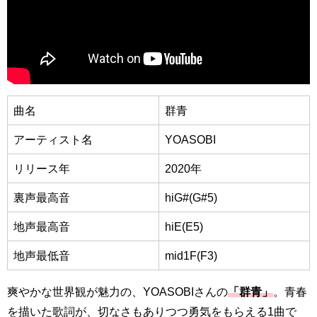
曲名
群青
アーティスト名
YOASOBI
リリース年
2020年
裏声最高音
hiG#(G#5)
地声最高音
hiE(E5)
地声最低音
mid1F(F3)
爽やかな世界観が魅力の、YOASOBIさんの
「群青」
。青春
を描いた歌詞が、切なさもありつつ勇気をもらえる1曲で