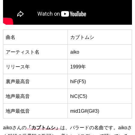
曲名
カブトムシ
アーティスト名
aiko
リリース年
1999年
裏声最高音
hiF(F5)
地声最高音
hiC(C5)
地声最低音
mid1G#(G#3)
aikoさんの
「カブトムシ」
は、バラードの名曲です。aikoさ