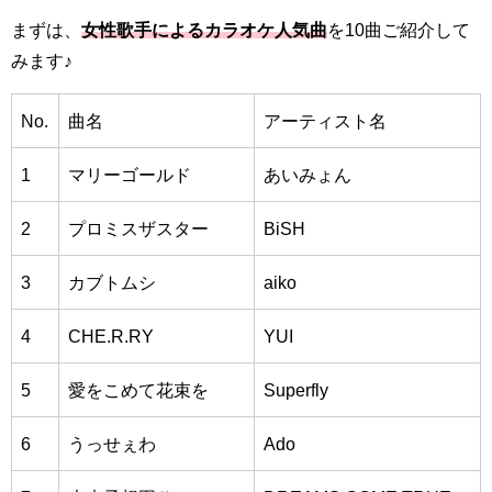
まずは、
女性歌手によるカラオケ人気曲
を10曲ご紹介して
みます♪
No.
曲名
アーティスト名
1
マリーゴールド
あいみょん
2
プロミスザスター
BiSH
3
カブトムシ
aiko
4
CHE.R.RY
YUI
5
愛をこめて花束を
Superfly
6
うっせぇわ
Ado