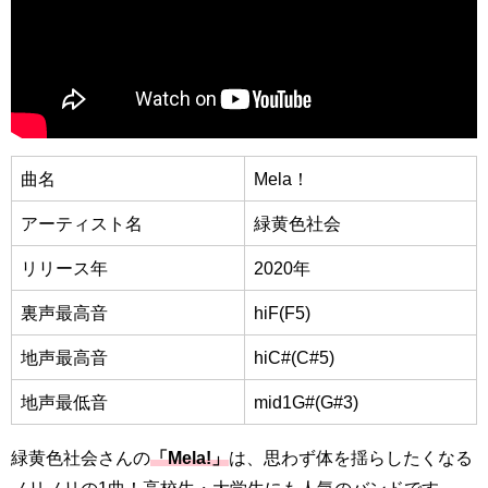
曲名
Mela！
アーティスト名
緑黄色社会
リリース年
2020年
裏声最高音
hiF(F5)
地声最高音
hiC#(C#5)
地声最低音
mid1G#(G#3)
緑黄色社会さんの
「Mela!」
は、思わず体を揺らしたくなる
ノリノリの1曲！高校生・大学生にも人気のバンドです。