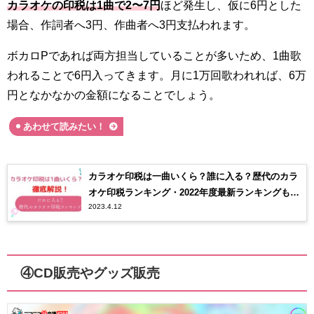
カラオケの印税は1曲で2〜7円
ほど発生し、仮に6円とした
場合、作詞者へ3円、作曲者へ3円支払われます。
ボカロPであれば両方担当していることが多いため、1曲歌
われることで6円入ってきます。月に1万回歌われれば、6万
円となかなかの金額になることでしょう。
あわせて読みたい！
カラオケ印税は一曲いくら？誰に入る？歴代のカラ
オケ印税ランキング・2022年度最新ランキングも紹
2023.4.12
介！
④CD販売やグッズ販売