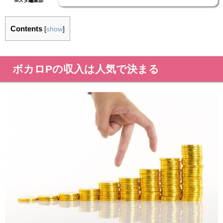
Mスタ編集部
Contents
[
show
]
ボカロPの収入は人気で決まる