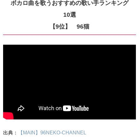
ボカロ曲を歌うおすすめの歌い手ランキング
10選
【9位】 96猫
出典：
【MAIN】96NEKO-CHANNEL