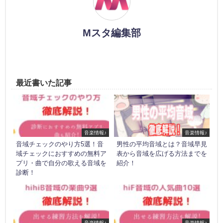
Mスタ編集部
最近書いた記事
音楽情報♪
音楽情報♪
音域チェックのやり方5選！音
男性の平均音域とは？音域早見
域チェックにおすすめの無料ア
表から音域を広げる方法までを
プリ・曲で自分の歌える音域を
紹介！
診断！
音楽情報♪
音楽情報♪