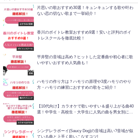
片思いの歌おすすめ30選！キュンキュンする歌や叶わ
ない恋の切ない歌まで一挙紹介！
おすすめの音楽
香川のボイトレ教室おすすめ9選！安いと評判のボイ
トレスクールを徹底比較！
ボイトレスクール
平井堅の音域は高め？ヒットした定番曲や初心者に歌
いやすいおすすめ人気曲も！
音域
ハモリの作り方は？ハモリの原理や3度ハモリのやり
方・ハモリの練習におすすめの歌をご紹介！
歌のテクニック
【10代向け】カラオケで歌いやすい＆盛り上がる曲40
選！中学生・高校生・大学生に人気の曲を男女別に紹
介！
カラオケおすすめ
シンデレラボーイ(Saucy Dog)の音域は高い?音域が似
ている曲と上手く歌いこなすコツ!