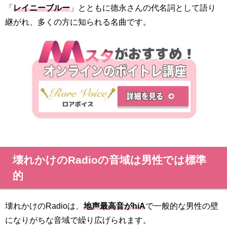
「
レイニーブルー
」とともに德永さんの代名詞として語り
継がれ、多くの方に知られる名曲です。
壊れかけのRadioの音域は男性では標準
的
壊れかけのRadioは、
地声最高音がhiA
で一般的な男性の壁
になりがちな音域で繰り広げられます。