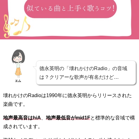
德永英明の「壊れかけのRadio」の音域
は？クリアーな歌声が有名だけど…
エム
壊れかけのRadioは1990年に德永英明からリリースされた
楽曲です。
地声最高音はhiA
、
地声最低音がmid1F
と標準的な音域で構
成されています。