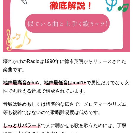
壊れかけのRadioは1990年に德永英明からリリースされた
楽曲です。
地声最高音がhiA
、
地声最低音はmid1F
で男性だけでなく女
性でも歌える音域で構成されています。
音域は狭めもしくは標準的な広さで、メロディーやリズム
等も複雑ではないので歌唱難易度は低めです。
しっとりバラード
で人に聴かせる歌を歌うためには、丁寧