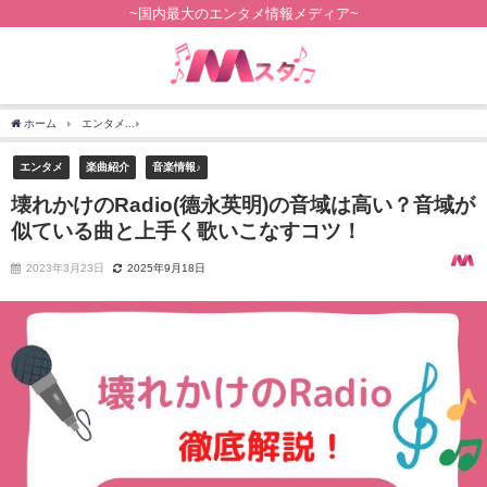
~国内最大のエンタメ情報メディア~
ホーム
エンタメ
壊れかけのRadio(德永英明)の音域は高い？音域が似ている曲と上
エンタメ
楽曲紹介
音楽情報♪
壊れかけのRadio(德永英明)の音域は高い？音域が
似ている曲と上手く歌いこなすコツ！
2023年3月23日
2025年9月18日