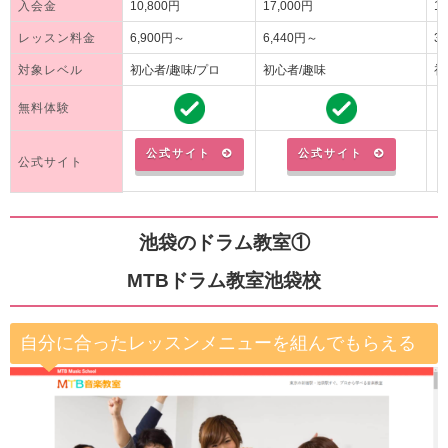
入会金
10,800円
17,000円
1
レッスン料金
6,900円～
6,440円～
3
対象レベル
初心者/趣味/プロ
初心者/趣味
初
無料体験
公式サイト
公式サイト
公式サイト
池袋のドラム教室①
MTBドラム教室池袋校
自分に合ったレッスンメニューを組んでもらえる