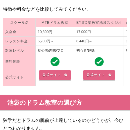
特徴や料金などを比較してみてください。
スクール名
MTBドラム教室
EYS音楽教室池袋スタジオ
山
入会金
10,800円
17,000円
1
レッスン料金
6,900円～
6,440円～
3
対象レベル
初心者/趣味/プロ
初心者/趣味
初
無料体験
公式サイト
公式サイト
公式サイト
池袋のドラム教室の選び方
独学だとドラムの腕前が上達しているのかどうかが、今ひ
とつわかりません。