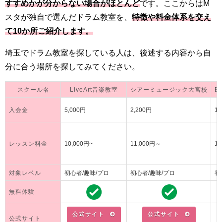
すすめかが分からない場合がほとんど
です。ここからはM
スタが独自で選んだドラム教室を、
特徴や料金体系を交え
て10か所ご紹介します。
埼玉でドラム教室を探している人は、後述する内容から自
分に合う場所を探してみてください。
スクール名
LiveArt音楽教室
シアーミュージック大宮校
E
入会金
5,000円
2,200円
13
レッスン料金
10,000円~
11,000円～
1
対象レベル
初心者/趣味/プロ
初心者/趣味/プロ
初
無料体験
公式サイト
公式サイト
公式サイト