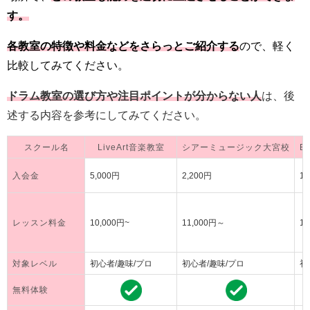
す。
各教室の特徴や料金などをさらっとご紹介する
ので、軽く
比較してみてください。
ドラム教室の選び方や注目ポイントが分からない人
は、後
述する内容を参考にしてみてください。
スクール名
LiveArt音楽教室
シアーミュージック大宮校
E
入会金
5,000円
2,200円
13
レッスン料金
10,000円~
11,000円～
1
対象レベル
初心者/趣味/プロ
初心者/趣味/プロ
初
無料体験