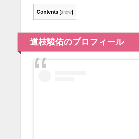
Contents
[
show
]
道枝駿佑のプロフィール