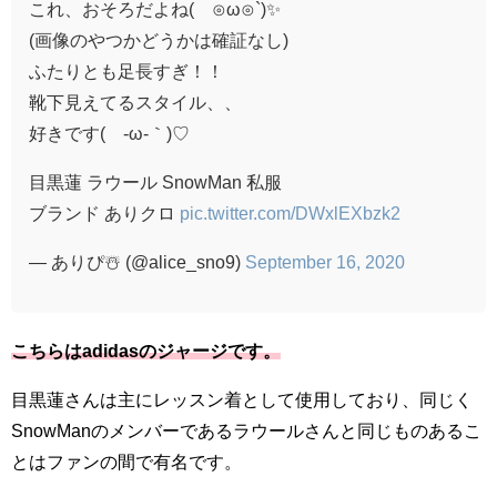
これ、おそろだよね(´⊙ω⊙`)✨
(画像のやつかどうかは確証なし)
ふたりとも足長すぎ！！
靴下見えてるスタイル、、
好きです(´-ω-｀)♡
目黒蓮 ラウール SnowMan 私服
ブランド ありクロ
pic.twitter.com/DWxlEXbzk2
— ありぴ☃️ (@alice_sno9)
September 16, 2020
こちらはadidasのジャージです。
目黒蓮さんは主にレッスン着として使用しており、同じく
SnowManのメンバーであるラウールさんと同じものあるこ
とはファンの間で有名です。