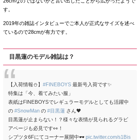
26cmなのではないかと言い出したことから広がったようで
す。
2019年の雑誌インタビューでご本人が正式なサイズを述べ
ているので28cmが有力です。
目黒蓮のモデル雑誌は？
【入荷情報⛄️】
#FINEBOYS
最新号入荷です✨
特集は「今、着てみたい服」
表紙はFINEBOYSでレギュラーモデルとしても活躍中
の
#SnowMan
の
#目黒蓮
さん🖤
目黒蓮が止まらない！？様々な表情が見られるグラビ
アページも必見です👀！
シブツタ6Fにてコーナー展開中🕶
pic.twitter.com/s1Bis