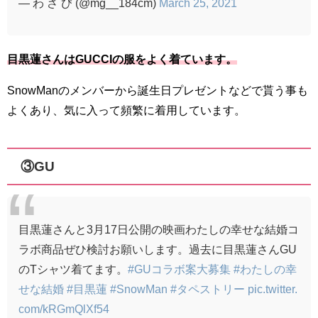
— わ さ び (@mg__184cm)
March 25, 2021
目黒蓮さんはGUCCIの服をよく着ています。
SnowManのメンバーから誕生日プレゼントなどで貰う事も
よくあり、気に入って頻繁に着用しています。
③GU
目黒蓮さんと3月17日公開の映画わたしの幸せな結婚コ
ラボ商品ぜひ検討お願いします。過去に目黒蓮さんGU
のTシャツ着てます。
#GUコラボ案大募集
#わたしの幸
せな結婚
#目黒蓮
#SnowMan
#タペストリー
pic.twitter.
com/kRGmQlXf54