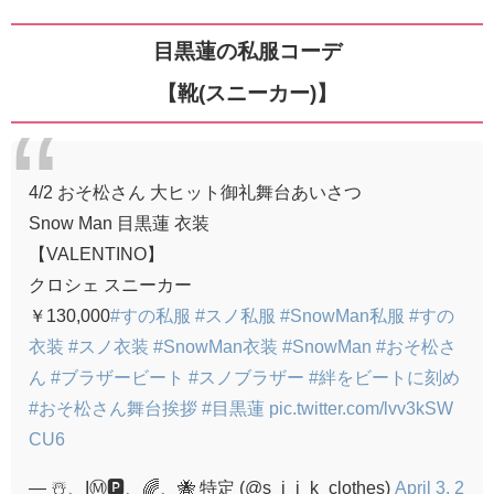
目黒蓮の私服コーデ
【靴(スニーカー)】
4/2 おそ松さん 大ヒット御礼舞台あいさつ
Snow Man 目黒蓮 衣装
【VALENTINO】
クロシェ スニーカー
￥130,000
#すの私服
#スノ私服
#SnowMan私服
#すの
衣装
#スノ衣装
#SnowMan衣装
#SnowMan
#おそ松さ
ん
#ブラザービート
#スノブラザー
#絆をビートに刻め
#おそ松さん舞台挨拶
#目黒蓮
pic.twitter.com/lvv3kSW
CU6
— ☃️、IⓂ️🅿️、🌈、🐝 特定 (@s_i_j_k_clothes)
April 3, 2