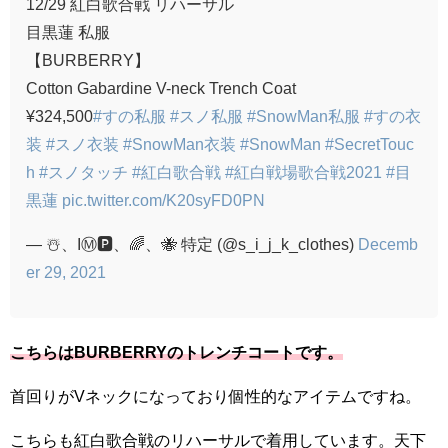
12/29 紅白歌合戦 リハーサル
目黒蓮 私服
【BURBERRY】
Cotton Gabardine V-neck Trench Coat
¥324,500
#すの私服
#スノ私服
#SnowMan私服
#すの衣
装
#スノ衣装
#SnowMan衣装
#SnowMan
#SecretTouc
h
#スノタッチ
#紅白歌合戦
#紅白戦場歌合戦2021
#目
黒蓮
pic.twitter.com/K20syFD0PN
— ☃️、IⓂ️🅿️、🌈、🐝 特定 (@s_i_j_k_clothes)
Decemb
er 29, 2021
こちらはBURBERRYのトレンチコートです。
首回りがVネックになっており個性的なアイテムですね。
こちらも紅白歌合戦のリハーサルで着用しています。天下