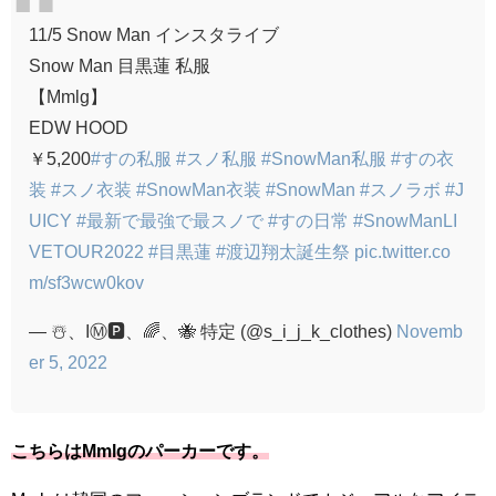
11/5 Snow Man インスタライブ
Snow Man 目黒蓮 私服
【Mmlg】
EDW HOOD
￥5,200
#すの私服
#スノ私服
#SnowMan私服
#すの衣
装
#スノ衣装
#SnowMan衣装
#SnowMan
#スノラボ
#J
UICY
#最新で最強で最スノで
#すの日常
#SnowManLI
VETOUR2022
#目黒蓮
#渡辺翔太誕生祭
pic.twitter.co
m/sf3wcw0kov
— ☃️、IⓂ️🅿️、🌈、🐝 特定 (@s_i_j_k_clothes)
Novemb
er 5, 2022
こちらはMmlgのパーカーです。