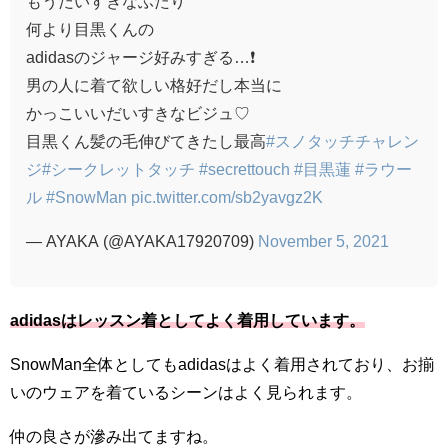
もうだいすきなふたり
何より目黒くんの
adidasのジャージ好みすぎる…❗️
男の人に着て欲しい格好だし本当に
かっこいいだいすきなビジュ♡
目黒くん髪の毛伸びてきたし最高
#スノタッチチャレン
ジ
#シークレットタッチ
#secrettouch
#目黒蓮
#ラウー
ル
#SnowMan
pic.twitter.com/sb2yavgz2K
— AYAKA (@AYAKA17920709)
November 5, 2021
adidasはレッスン着としてよく着用しています。
SnowMan全体としてもadidasはよく着用されており、お揃
いのウェアを着ているシーンはよく見られます。
仲の良さが滲み出てますね。