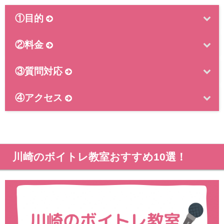
①目的
②料金
③質問対応
④アクセス
川崎のボイトレ教室おすすめ10選！