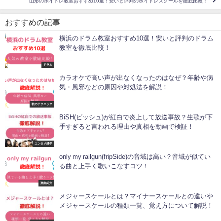
山形のボイトレ教室おすすめ10選！安いと評判のボイトレスクールを徹底比較！
おすすめの記事
横浜のドラム教室おすすめ10選！安いと評判のドラム
教室を徹底比較！
ドラム
カラオケで高い声が出なくなったのはなぜ？年齢や病
気・風邪などの原因や対処法を解説！
歌のテクニック
BiSH(ビッシュ)が紅白で炎上して放送事故？生歌が下
手すぎると言われる理由や真相を動画で検証！
エンタメ雑学
only my railgun(fripSide)の音域は高い？音域が似てい
る曲と上手く歌いこなすコツ！
楽曲紹介
メジャースケールとは？マイナースケールとの違いや
メジャースケールの種類一覧、覚え方について解説！