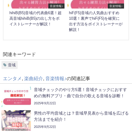
音楽情報♪
音楽情報♪
hihiB(B5)音域の代表曲6選！超
hiF(F5)音域の人気曲おすすめ
高音域hihiB(B5)の出し方をボ
10選！裏声でhiF(F5)を確実に
イストレーナーが解説！
出す方法をボイストレーナーが
解説！
関連キーワード
音域
エンタメ
,
楽曲紹介
,
音楽情報♪
の関連記事
音域チェックのやり方5選！音域チェックにおすす
めの無料アプリ・曲で自分の歌える音域を診断！
2025年9月22日
男性の平均音域とは？音域早見表から音域を広げる
方法までを紹介！
2025年9月22日