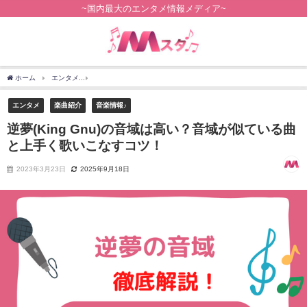
~国内最大のエンタメ情報メディア~
ホーム
エンタメ
逆夢(King Gnu)の音域は高い？音域が似ている曲と上手く歌いこな
エンタメ
楽曲紹介
音楽情報♪
逆夢(King Gnu)の音域は高い？音域が似ている曲
と上手く歌いこなすコツ！
2023年3月23日
2025年9月18日