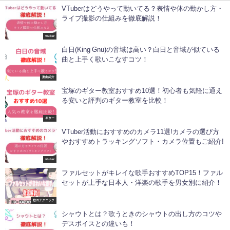
VTuberはどうやって動いてる？表情や体の動かし方・
ライブ撮影の仕組みを徹底解説！
vtuber
白日(King Gnu)の音域は高い？白日と音域が似ている
曲と上手く歌いこなすコツ！
楽曲紹介
宝塚のギター教室おすすめ10選！初心者も気軽に通え
る安いと評判のギター教室を比較！
ギター
VTuber活動におすすめのカメラ11選!カメラの選び方
やおすすめトラッキングソフト・カメラ位置もご紹介!
vtuber
ファルセットがキレイな歌手おすすめTOP15！ファル
セットが上手な日本人・洋楽の歌手を男女別に紹介！
歌のテクニック
シャウトとは？歌うときのシャウトの出し方のコツや
デスボイスとの違いも！