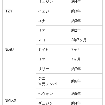
リュジン
約4年
ITZY
イェジ
約3年
ユナ
約3年
リア
約2年
マコ
2年7ヶ月
NiziU
ミイヒ
7ヶ月
リマ
7ヶ月
リリー
約7年
ジニ
約6年
※元メンバー
へウォン
約5年
NMIXX
ギュジン
約4年