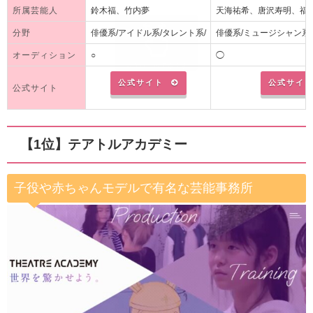
所属芸能人
鈴木福、竹内夢
天海祐希、唐沢寿明、福
分野
俳優系/アイドル系/タレント系/
俳優系/ミュージシャン系
オーディション
○
◯
公式サイト
公式サイ
公式サイト
【1位】テアトルアカデミー
子役や赤ちゃんモデルで有名な芸能事務所