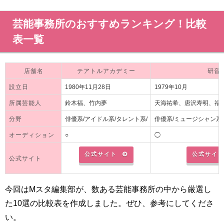
芸能事務所のおすすめランキング！比較
表一覧
店舗名
テアトルアカデミー
研音
設立日
1980年11月28日
1979年10月
所属芸能人
鈴木福、竹内夢
天海祐希、唐沢寿明、福
分野
俳優系/アイドル系/タレント系/
俳優系/ミュージシャン系
オーディション
○
◯
公式サイト
公式サイ
公式サイト
今回はMスタ編集部が、数ある芸能事務所の中から厳選し
た10選の比較表を作成しました。ぜひ、参考にしてくださ
い。