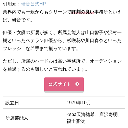
引用元：
研音公式HP
業界内でも一般からもクリーンで
評判の良い
事務所といえ
ば、研音です。
俳優・女優の所属が多く、所属芸能人は山口智子や沢村一
樹といったベテラン俳優から、杉咲花や川口春奈といった
フレッシュな若手まで揃っています。
ただし、所属のハードルは高い事務所で、オーディション
を通過するのも難しいと言われています。
公式サイト
設立日
1979年10月
<spa天海祐希、唐沢寿明、
所属芸能人
福士蒼汰