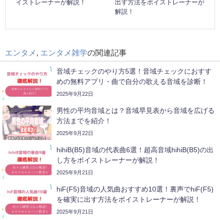
イストレーナーが解説！
出す方法をボイストレーナーが
解説！
エンタメ
,
エンタメ雑学
の関連記事
音域チェックのやり方5選！音域チェックにおすす
めの無料アプリ・曲で自分の歌える音域を診断！
2025年9月22日
男性の平均音域とは？音域早見表から音域を広げる
方法までを紹介！
2025年9月22日
hihiB(B5)音域の代表曲6選！超高音域hihiB(B5)の出
し方をボイストレーナーが解説！
2025年9月21日
hiF(F5)音域の人気曲おすすめ10選！裏声でhiF(F5)
を確実に出す方法をボイストレーナーが解説！
2025年9月21日