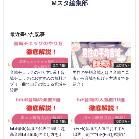
Mスタ編集部
最近書いた記事
音楽情報♪
音楽情報♪
音域チェックのやり方5選！音
男性の平均音域とは？音域早見
域チェックにおすすめの無料ア
表から音域を広げる方法までを
プリ・曲で自分の歌える音域を
紹介！
診断！
音楽情報♪
音楽情報♪
hihiB(B5)音域の代表曲6選！超
hiF(F5)音域の人気曲おすすめ
高音域hihiB(B5)の出し方をボ
10選！裏声でhiF(F5)を確実に