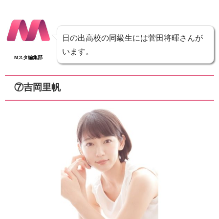
日の出高校の同級生には菅田将暉さんが
います。
Mスタ編集部
⑦吉岡里帆