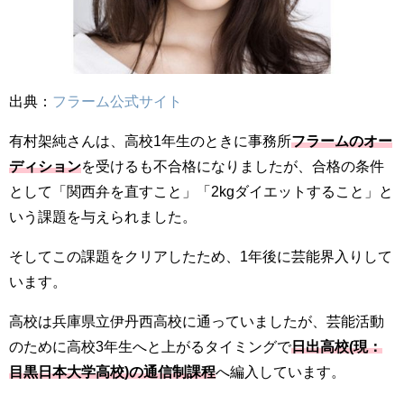
出典：
フラーム公式サイト
有村架純さんは、高校1年生のときに事務所
フラームのオー
ディション
を受けるも不合格になりましたが、合格の条件
として「関西弁を直すこと」「2kgダイエットすること」と
いう課題を与えられました。
そしてこの課題をクリアしたため、1年後に芸能界入りして
います。
高校は兵庫県立伊丹西高校に通っていましたが、芸能活動
のために高校3年生へと上がるタイミングで
日出高校(現：
目黒日本大学高校)の通信制課程
へ編入しています。