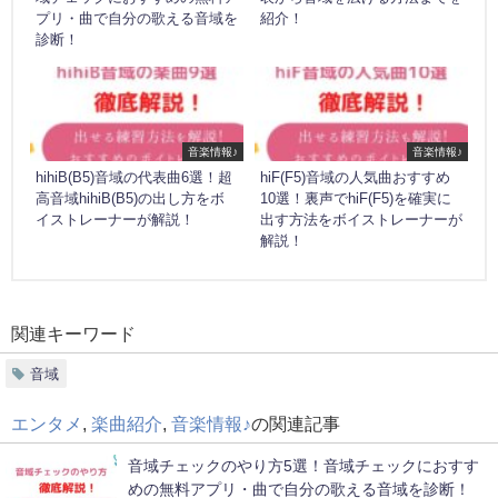
プリ・曲で自分の歌える音域を
紹介！
診断！
音楽情報♪
音楽情報♪
hihiB(B5)音域の代表曲6選！超
hiF(F5)音域の人気曲おすすめ
高音域hihiB(B5)の出し方をボ
10選！裏声でhiF(F5)を確実に
イストレーナーが解説！
出す方法をボイストレーナーが
解説！
関連キーワード
音域
エンタメ
,
楽曲紹介
,
音楽情報♪
の関連記事
音域チェックのやり方5選！音域チェックにおすす
めの無料アプリ・曲で自分の歌える音域を診断！