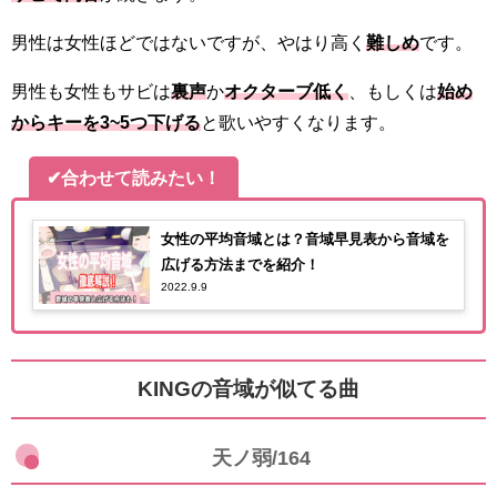
男性は女性ほどではないですが、やはり高く
難しめ
です。
男性も女性もサビは
裏声
か
オクターブ低く
、もしくは
始め
からキーを3~5つ下げる
と歌いやすくなります。
✔合わせて読みたい！
女性の平均音域とは？音域早見表から音域を
広げる方法までを紹介！
2022.9.9
KINGの音域が似てる曲
天ノ弱/164