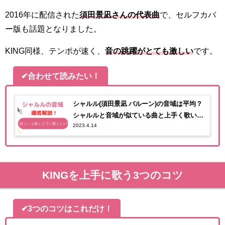
2016年に配信された
須田景凪さんの代表曲
で、セルフカバ
ー版も話題となりました。
KING同様、テンポが速く、
音の跳躍がとても激しい
です。
✔合わせて読みたい！
シャルル(須田景凪 バルーン)の音域は平均？
シャルルと音域が似ている曲と上手く歌いこ
2023.4.14
なすコツ！
KINGを上手に歌う3つのコツ
✔3つのコツはこれだけ！