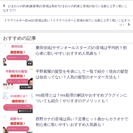
ひまわりの約束(秦基博)の音域は高め?ひまわりの約束と音域が似ている曲と上手く歌いこ
なすコツ!
ドラマツルギー(Eve)の音域は高い？ドラマツルギーと音域が似ている曲と上手く歌いこなすコ
ツ！
おすすめの記事
桑田佳祐(サザンオールスターズ)の音域は平均的？初
心者に歌いやすいおすすめ人気曲も！
音域
平野紫耀の髪型を年表にして一覧で紹介！現在の髪型
は似合ってない？人気の髪型のオーダー方法も！
エンタメ雑学
ms処理とは？ms処理の解説やおすすめプラグインに
ついても紹介！やりすぎのデメリットも！
歌のテクニック
西野カナの音域は高い？定番ヒット曲からカラオケで
初心者に歌いやすいおすすめ人気曲も！