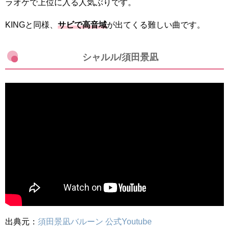
ラオケで上位に入る人気ぶりです。
KINGと同様、
サビで高音域
が出てくる難しい曲です。
シャルル/須田景凪
出典元：
須田景凪バルーン 公式Youtube