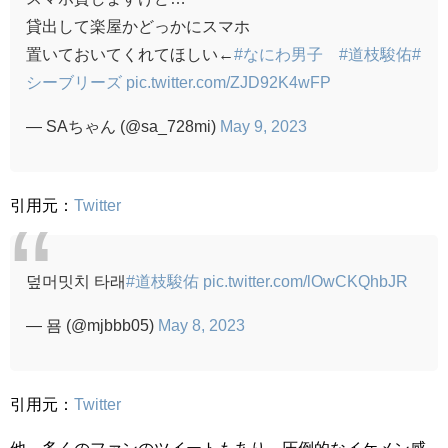
貸出して楽屋かどっかにスマホ
置いておいてくれてほしい←
#なにわ男子
#道枝駿佑
#
シーブリーズ
pic.twitter.com/ZJD92K4wFP
— SAちゃん (@sa_728mi)
May 9, 2023
引用元：
Twitter
덮머밋치 타래
#道枝駿佑
pic.twitter.com/lOwCKQhbJR
— 묨 (@mjbbb05)
May 8, 2023
引用元：
Twitter