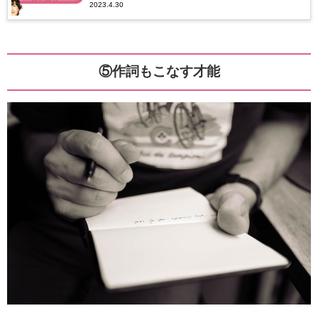
2023.4.30
査！
⑤作詞もこなす才能