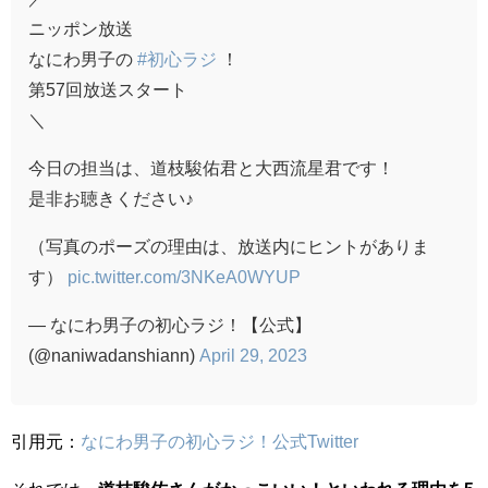
ニッポン放送
なにわ男子の
#初心ラジ
！
第57回放送スタート
＼
今日の担当は、道枝駿佑君と大西流星君です！
是非お聴きください♪
（写真のポーズの理由は、放送内にヒントがありま
す）
pic.twitter.com/3NKeA0WYUP
— なにわ男子の初心ラジ！【公式】
(@naniwadanshiann)
April 29, 2023
引用元：
なにわ男子の初心ラジ！公式Twitter