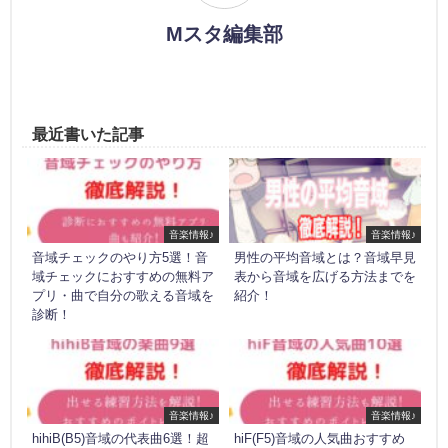
Mスタ編集部
最近書いた記事
音楽情報♪
音楽情報♪
音域チェックのやり方5選！音
男性の平均音域とは？音域早見
域チェックにおすすめの無料ア
表から音域を広げる方法までを
プリ・曲で自分の歌える音域を
紹介！
診断！
音楽情報♪
音楽情報♪
hihiB(B5)音域の代表曲6選！超
hiF(F5)音域の人気曲おすすめ