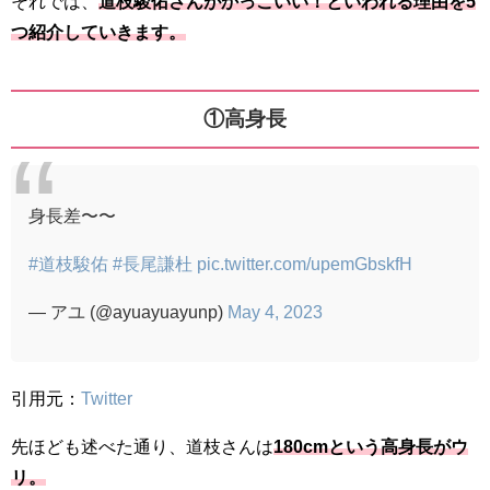
それでは、
道枝駿佑
さんがかっこいい！といわれる理由を5
つ紹介していきます。
①高身長
身長差〜〜
#道枝駿佑
#長尾謙杜
pic.twitter.com/upemGbskfH
— アユ (@ayuayuayunp)
May 4, 2023
引用元：
Twitter
先ほども述べた通り、道枝さんは
180cmという高身長がウ
リ。