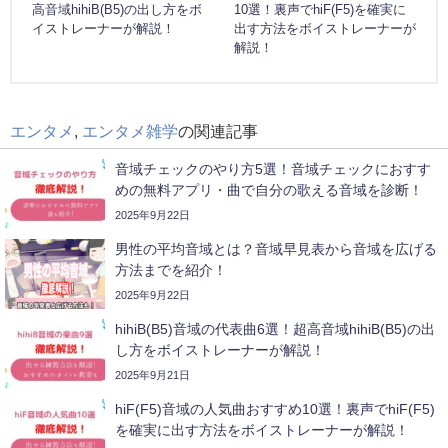
高音域hihiB(B5)の出し方をボ
10選！裏声でhiF(F5)を確実に
イストレーナーが解説！
出す方法をボイストレーナーが
解説！
エンタメ
,
エンタメ雑学
の関連記事
音域チェックのやり方5選！音域チェックにおすす
めの無料アプリ・曲で自分の歌える音域を診断！
2025年9月22日
男性の平均音域とは？音域早見表から音域を広げる
方法までを紹介！
2025年9月22日
hihiB(B5)音域の代表曲6選！超高音域hihiB(B5)の出
し方をボイストレーナーが解説！
2025年9月21日
hiF(F5)音域の人気曲おすすめ10選！裏声でhiF(F5)
を確実に出す方法をボイストレーナーが解説！