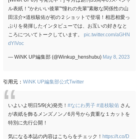
ル表紙！“かわいい後輩”“憧れの先輩”素敵な関係性の山
田涼介×道枝駿佑が初の２ショットで登場！相思相愛っ
ぷりを発揮したインタビューでは、お互いの好きなと
ころについてトークしています。
pic.twitter.com/aGHN
dYIVoc
— WiNK UP編集部 (@Winkup_henshubu)
May 8, 2023
引用元：
WiNK UP編集部公式Twitter
いよいよ明日5/9(火)発売！
#なにわ男子
#道枝駿佑
さん
が表紙を飾るメンズノンノ6月号から貴重な１カットを
特別に先行公開！
気になる本誌の内容はこちらをチェック！
https://t.co/D