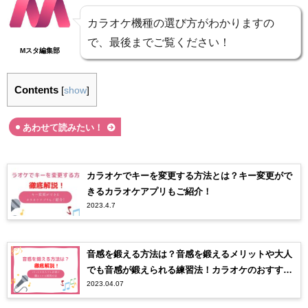
カラオケ機種の選び方がわかりますの
で、最後までご覧ください！
Mスタ編集部
Contents
[
show
]
あわせて読みたい！
カラオケでキーを変更する方法とは？キー変更がで
きるカラオケアプリもご紹介！
2023.4.7
音感を鍛える方法は？音感を鍛えるメリットや大人
でも音感が鍛えられる練習法！カラオケのおすすめ
2023.04.07
曲も！