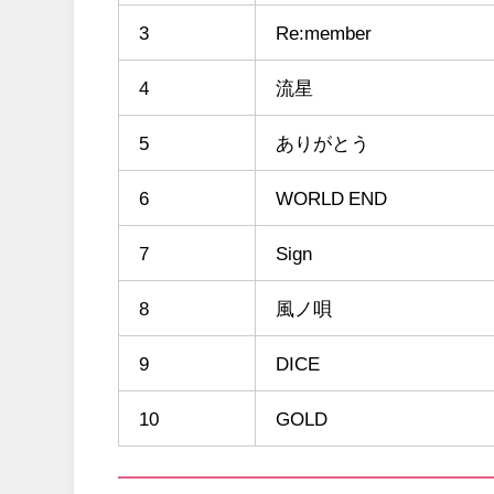
3
Re:member
4
流星
5
ありがとう
6
WORLD END
7
Sign
8
風ノ唄
9
DICE
10
GOLD