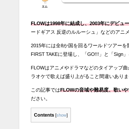
エム
FLOWは1998年に結成し、2003年にデビ
ードギアス 反逆のルルーシュ」などのアニ
2015年には全8か国を回るワールドツアー
FIRST TAKEに登場し、「GO!!!」と「Si
FLOWはアニメやドラマなどのタイアップ曲
ラオケで歌えば盛り上がること間違いありま
この記事では
FLOWの音域や難易度、歌い
ださい。
Contents
[
show
]