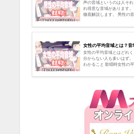
声の音域というのは人それ
れ得意な音域があります。
徹底解説します。 男性の音域早
B4 平均的 ...
女性の平均音域とは？音
女性の平均音域とはどれく
分からない人も多いはず。
わかること 歌唱時女性の
域早見表 女性...