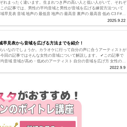
ぞれまったく違います。生まれつき声の高い人と低い人がいて、それぞ
 この記事では、男性の平均音域と男性が音域を広げる練習方法ついて
見表 音域 地声の 最低音 地声の 最高音 裏声の 最高音 低め C3 F#4
2025.9.22
域早見表から音域を広げる方法までを紹介！
らいなのでしょうか。カラオケに行って自分の声に合うアーティストが
 今回の記事ではそんな女性の音域について解説します。 ✔この記事で
平均音域 音域が高め・低めのアーティスト 自分の音域を広げ方 女性の音
2022.9.9