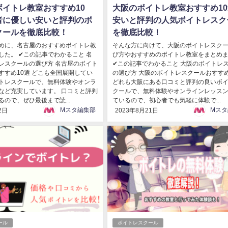
ボイトレ教室おすすめ10
大阪のボイトレ教室おすすめ1
者に優しい安いと評判のボ
安いと評判の人気ボイトレスク
クールを徹底比較！
を徹底比較！
めに、名古屋のおすすめボイトレ教
そんな方に向けて、大阪のボイトレスク
した。 ✔この記事でわかること 名
び方やおすすめのボイトレ教室をまとめ
レスクールの選び方 名古屋のボイト
✔この記事でわかること 大阪のボイトレ
すすめ10選 どこも全国展開してい
の選び方 大阪のボイトレスクールおすすめ
トレスクールで、無料体験やオンラ
どれも大阪にある口コミと評判の良いボ
など充実しています。 口コミと評判
クールで、無料体験やオンラインレッス
ので、ぜひ最後まで読...
ているので、初心者でも気軽に体験で...
Mスタ編集部
Mスタ
2日
2023年8月21日
ール
ボイトレスクール