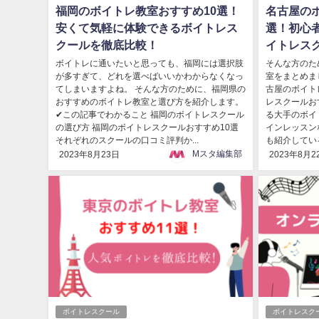
福岡のボイトレ教室おすすめ10選！
名古屋の
安くて気軽に体験できるボイトレス
選！初心
クールを徹底比較！
イトレス
ボイトレに通いたいと思っても、福岡には選択肢
そんな方のた
が多すぎて、どれを選べばいいかわからなくなっ
室をまとめま
てしまいますよね。 そんな方のために、福岡県の
古屋のボイト
おすすめのボイトレ教室と選び方を紹介します。
レスクールお
✔この記事でわかること 福岡のボイトレスクール
る大手のボイ
の選び方 福岡のボイトレスクールおすすめ10選
インレッスン
それぞれのスクールの口コミ評判か...
も紹介している
Mスタ編集部
2023年8月23日
2023年8月2
ボイトレスクール
ボイトレスク