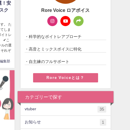
選！安
スク
Rore Voice ロアボイス
す。 た
ってしま
ボイトレ
・科学的なボイトレアプローチ
 ✔こ
ールの選
・高音とミックスボイスに特化
 それぞ
・自主練のフルサポート
編集部
Rore Voiceとは？
カテゴリーで探す
vtuber
35
お知らせ
1