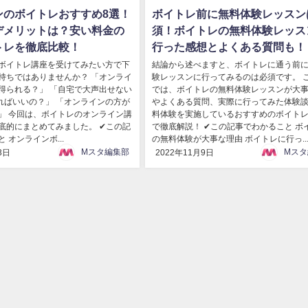
ンのボイトレおすすめ8選！
ボイトレ前に無料体験レッスン
デメリットは？安い料金の
須！ボイトレの無料体験レッス
トレを徹底比較！
行った感想とよくある質問も！
ボイトレ講座を受けてみたい方で下
結論から述べますと、ボイトレに通う前
持ちではありませんか？ 「オンライ
験レッスンに行ってみるのは必須です。 
得られる？」 「自宅で大声出せない
では、ボイトレの無料体験レッスンが大
やればいいの？」 「オンラインの方が
やよくある質問、実際に行ってみた体験
」 今回は、ボイトレのオンライン講
料体験を実施しているおすすめのボイト
底的にまとめてみました。 ✔この記
で徹底解説！ ✔この記事でわかること ボ
 オンラインボ...
の無料体験が大事な理由 ボイトレに行っ..
Mスタ編集部
Mスタ
3日
2022年11月9日