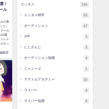
0選！
エンタメ
194
ール
エンタメ雑学
63
ールの選
オーディション
47
ました。
スクール
10選
JYP
3
イトレス
ンもやっ
にじさんじ
3
編集部
オーディション知識
4
ジャニーズ
1
テアトルアカデミー
10
ライバー
4
ライバー知識
4