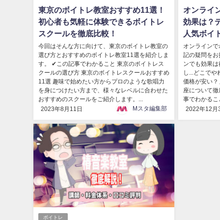
東京のボイトレ教室おすすめ11選！
オンライ
初心者も気軽に体験できるボイトレ
効果は？
スクールを徹底比較！
人気ボイ
今回はそんな方に向けて、東京のボイトレ教室の
オンラインで
選び方とおすすめのボイトレ教室11選を紹介しま
記の疑問をお
す。 ✔この記事でわかること 東京のボイトレス
ンでも効果は
クールの選び方 東京のボイトレスクールおすすめ
し...どこで
11選 趣味で始めたい方からプロのような歌唱力
価格が安い？
を身につけたい方まで、様々なレベルに合わせた
座について徹
おすすめのスクールをご紹介します。...
事でわかること
Mスタ編集部
2023年8月11日
2022年12月
ボイトレ