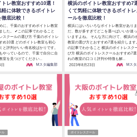
イトレ教室おすすめ10選！
横浜のボイトレ教室おすすめ7
気軽に体験できるボイトレ
くて気軽に体験できるボイトレ
を徹底比較！
ールを徹底比較！
めに、千葉のおすすめボイトレ教室
横浜にはいろいろなボイトレ教室がありま
ました。 ✔この記事でわかること
だ、数が多すぎてどこを選べばいいか迷
レスクールの選び方 千葉のボイトレ
いますよね。 そんな方に向けて、横浜の
すめ10選 どのボイトレ教室も初心
教室の選び方とおすすめ7選を紹介します。
ミと評判がいい有名校ばかりです。
の記事でわかること 横浜のボイトレスク
もやっているので、千葉で自分に合
び方 横浜のボイトレスクールおすすめ7選
室を見つけてください...
れの教室の口コミ評判や特徴も解...
Mスタ編集部
Mスタ
4日
2023年8月23日
ール
ボイトレスクール