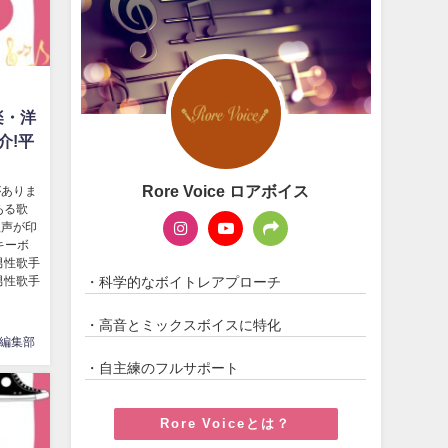
楽・洋
介!平
Rore Voice ロアボイス
がありま
ある歌
歌声が印
キーボ
男性歌手
・科学的なボイトレアプローチ
男性歌手
・高音とミックスボイスに特化
編集部
・自主練のフルサポート
Rore Voiceとは？