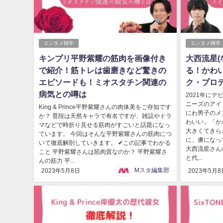
エンタメ雑学
エンタメ雑学
キンプリ平野紫耀の筋肉を画像付き
大西流星(
で紹介！筋トレは歯磨きなど驚きの
る！かわ
エピソードも！ミオスタチン関連の
ク・プロ
病気との噂は
2021年に
ニーズのアイ
King & Prince平野紫耀さんの肉体美をご存知です
にわ男子のメ
か？ 普段は天然キャラで有名ですが、雑誌やドラ
わいい」「か
マなどで時折り見せる筋肉がすごいと話題になっ
大きくてきら
ています。 今回はそんな平野紫耀さんの筋肉につ
に、虜になっ
いて徹底解剖していきます。 ✔この記事でわかる
大西流星さん
こと 平野紫耀さんは筋肉質なのか？ 平野紫耀さ
と代...
んの筋力 平...
Mスタ編集部
2023年5月8日
2023年5月8