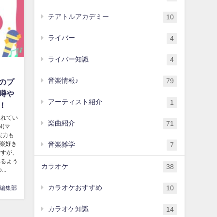
テアトルアカデミー
10
ライバー
4
ライバー知識
4
音楽情報♪
79
のプ
噂や
アーティスト紹介
1
！
られてい
楽曲紹介
71
N(マ
実力も
音楽雑学
音楽好き
7
ですが、
れるよう
カラオケ
38
..
カラオケおすすめ
10
編集部
カラオケ知識
14