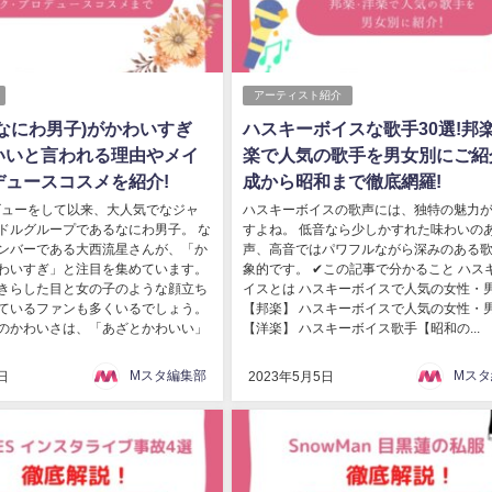
アーティスト紹介
なにわ男子)がかわいすぎ
ハスキーボイスな歌手30選!邦
いいと言われる理由やメイ
楽で人気の歌手を男女別にご紹
デュースコスメを紹介!
成から昭和まで徹底網羅!
デビューをして以来、大人気でなジャ
ハスキーボイスの歌声には、独特の魅力
ドルグループであるなにわ男子。 な
すよね。 低音なら少しかすれた味わいの
ンバーである大西流星さんが、「か
声、高音ではパワフルながら深みのある
わいすぎ」と注目を集めています。
象的です。 ✔この記事で分かること ハス
きらした目と女の子のような顔立ち
イスとは ハスキーボイスで人気の女性・
ているファンも多くいるでしょう。
【邦楽】 ハスキーボイスで人気の女性・
のかわいさは、「あざとかわいい」
【洋楽】 ハスキーボイス歌手【昭和の...
Mスタ編集部
Mスタ
日
2023年5月5日