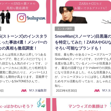
エンタメ雑学
NES(ストーンズ)のインスタラ
SnowMan(スノーマン)目黒蓮
こった事故4選！メンバーの
を特定してみた！ZARAやGU
アカの真相も徹底調査！
そろい可能なブランドも！
Sさんさんは現在人気が上昇しつつある
現在、最も勢いがあるジャニーズグルー
ループで、歌とダンスだけでなくト
SnowMan(スノーマン)です。その中でも
た顔立ちも人気のポイントです。 ジ
名度が急上昇しているメンバーが目黒蓮
ミュージカルに出演したり松村北斗
す。 最近の活躍ではドラマsilentでの演
優賞に選ばれたりと、メンバー1人1
になり注目されました。そんな目黒蓮さ
躍にも期待が高まります。 芸能界で
が、ジャニーズタレントには珍しく高身
っているSixTONESさんで...
ためモデル活動も行っており、おしゃれ
知ら...
Mスタ編集部
Mスタ
0日
2023年4月30日