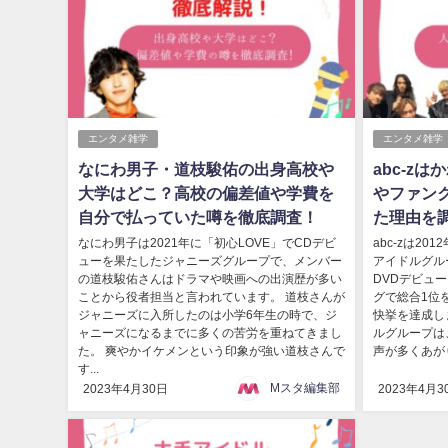
エンタメ雑学
エンタメ雑学
なにわ男子・道枝駿佑の出身高校や
abc-z
大学はどこ？高校の偏差値や学費を
やファン
自分で払っていた噂を徹底調査！
た理由を調
なにわ男子は2021年に「初心LOVE」でCDデビ
abc-zは2
ューを果たしたジャニーズグループで、メンバー
アイドルグル
の道枝駿佑さんはドラマや映画への出演歴が多い
DVDデビュ
ことから役者担当と言われています。 道枝さんが
グで総合1位
ジャニーズに入所したのは小学6年生の時で、ジ
快挙を達成し
ャニーズになるまでに多くの苦労を重ねてきまし
ルグループは
た。 爽やかイケメンという印象が強い道枝さんで
声が多くあがりま
す...
Mスタ編集部
2023年4月30日
2023年4月3