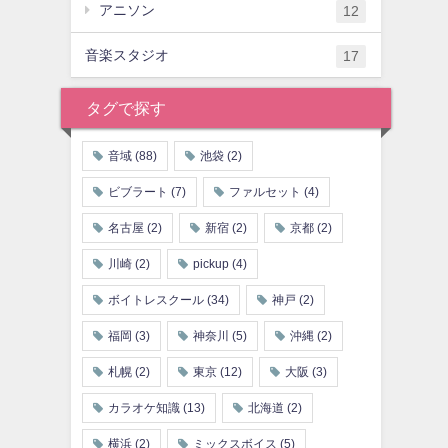
アニソン
12
音楽スタジオ
17
タグで探す
音域
(88)
池袋
(2)
ビブラート
(7)
ファルセット
(4)
名古屋
(2)
新宿
(2)
京都
(2)
川崎
(2)
pickup
(4)
ボイトレスクール
(34)
神戸
(2)
福岡
(3)
神奈川
(5)
沖縄
(2)
札幌
(2)
東京
(12)
大阪
(3)
カラオケ知識
(13)
北海道
(2)
横浜
(2)
ミックスボイス
(5)