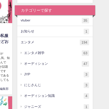
カテゴリーで探す
vtuber
35
お知らせ
1
の私服
などお
エンタメ
194
エンタメ雑学
63
プが
人気、知
さんで
オーディション
47
技が話題
んです
JYP
3
長である
としても
にじさんじ
3
編集部
オーディション知識
4
ジャニーズ
1