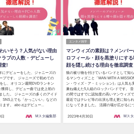
エンタメ雑学
はかわいそう？人気がない理由
マンウィズの素顔は？メンバー
クラブの人数・デビューし
ロフィール・顔を黒塗りにする
査!
顔を隠し続ける理由を徹底調査
012年にデビューをした、ジャニーズの
狼の被り物を付けているバンドとして知
ープです。 ジャニーズで初めての
るマンウィズこと「MAN WITH A MISSIO
ーをし、オリコン週間DVDランキン
ン・ウィズ・ア・ミッション)」は人気も
を獲得し、デビュー曲では史上初の
兼ね備えた5人組のロックバンドです。 
ました。 ジャニーズの多くのアイド
の間ではすでに認知度の高いマンウィズ
、SNS上でも「かっこいい」などの
最近ではテレビ等の出演も増え更に知ら
す。 abc-zはデビュー...
になってきました。 活躍の場が広がるにつ.
Mスタ編集部
Mスタ
0日
2023年4月30日