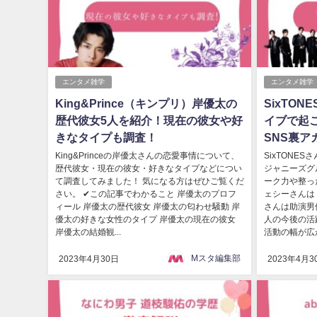
エンタメ雑学
エンタメ雑学
King&Prince（キンプリ）岸優太の
SixTO
歴代彼女5人を紹介！現在の彼女や好
イブで起
きなタイプも調査！
SNS裏
King&Princeの岸優太さんの恋愛事情について、
SixTONE
歴代彼女・現在の彼女・好きなタイプなどについ
ジャニーズグ
て調査してみました！ 気になる方はぜひご覧くだ
ーク力や整っ
さい。 ✔この記事でわかること 岸優太のプロフ
ェシーさんは
ィール 岸優太の歴代彼女 岸優太の匂わせ騒動 岸
さんは助演男
優太の好きな女性のタイプ 岸優太の現在の彼女
人の今後の活
岸優太の結婚観...
活動の幅が広が
Mスタ編集部
2023年4月30日
2023年4月3