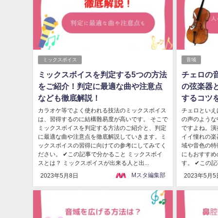
ミックスボイス
音域
ミックスボイスを判定する5つの方法
チェロの
をご紹介！判定に最適な曲や注意点
の弦楽器
なども徹底解説！
するコツ
カラオケ等でよく使われる技法のミックスボイス
チェロといえ
は、習得するのに結構難易度が高いです。 そこで
の声のような
ミックスボイスを判定する方法のご紹介と、判定
ですよね。演
に最適な曲や注意点を徹底解説していきます。ミ
イイ憧れの楽
ックスボイスの習得に向けての参考にしてみてく
域や音色の特
ださい。 ✔この記事で分かること ミックスボイ
にもおすすめ
スとは？ ミックスボイスが出来る人と出...
す。 ✔この記
Mスタ編集部
2023年5月8日
2023年5月5