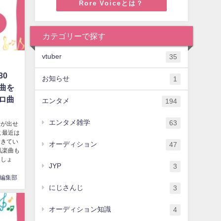
Rore Voiceとは？
カテゴリーで探す
vtuber
35
0
お知らせ
1
曲を
ロ曲
エンタメ
194
エンタメ雑学
63
音が出せ
こ最近は
てきてい
オーディション
47
気楽曲も
ましょ
JYP
3
編集部
にじさんじ
3
オーディション知識
4