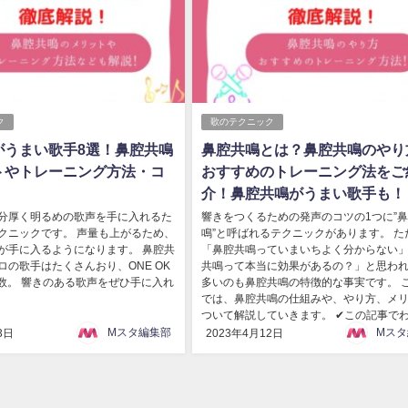
ク
歌のテクニック
がうまい歌手8選！鼻腔共鳴
鼻腔共鳴とは？鼻腔共鳴のやり
トやトレーニング方法・コ
おすすめのトレーニング法をご
！
介！鼻腔共鳴がうまい歌手も！
分厚く明るめの歌声を手に入れるた
響きをつくるための発声のコツの1つに”
クニックです。 声量も上がるため、
鳴”と呼ばれるテクニックがあります。 た
が手に入るようになります。 鼻腔共
「鼻腔共鳴っていまいちよく分からない」
ロの歌手はたくさんおり、ONE OK
共鳴って本当に効果があるの？」と思わ
多数。 響きのある歌声をぜひ手に入れ
多いのも鼻腔共鳴の特徴的な事実です。 
では、鼻腔共鳴の仕組みや、やり方、メ
ついて解説していきます。 ✔この記事でわ.
Mスタ編集部
Mスタ
3日
2023年4月12日