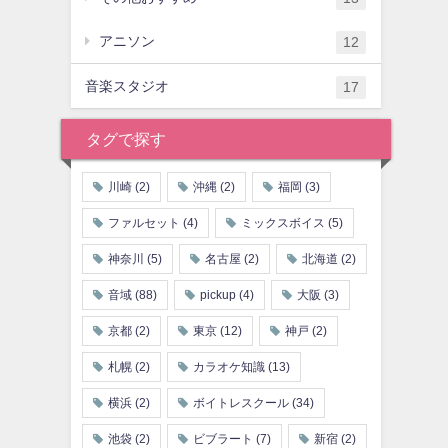
アニソン
12
音楽スタジオ
17
タグで探す
川崎
(2)
沖縄
(2)
福岡
(3)
ファルセット
(4)
ミックスボイス
(5)
神奈川
(5)
名古屋
(2)
北海道
(2)
音域
(88)
pickup
(4)
大阪
(3)
京都
(2)
東京
(12)
神戸
(2)
札幌
(2)
カラオケ知識
(13)
横浜
(2)
ボイトレスクール
(34)
池袋
(2)
ビブラート
(7)
新宿
(2)