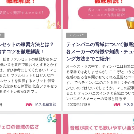
ク
ティンパニ
ルセットの練習方法とは？
ティンパニの音域について徹底
出すコツを徹底解説！
各メーカーの特徴や知識・チュ
ング方法までご紹介!
、低音ファルセットの練習方法をご
 低い音を裏声で歌おうとするとかす
オーケストラの中で、ティンパニは頻繁
は、ぜひ参考にしてください！ ✔こ
る楽器ではありませんが、ここぞ!という
ること ファルセットとはどんな声
在感のある音を聞かせてくれる重要なパ
ァルセットを習得するメリット 低音
す。 でもティンパニのことを詳しく分か
を安定させる練習法 低音ファルセッ
少ないのではないでしょうか。 ✔この記
ボイトレ教室3選 フ...
ること ティンパニのインチと音域について
ンパニの4大メーカーの音域と特徴 テ...
Mスタ編集部
Mスタ
日
2023年5月8日