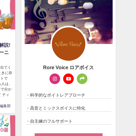
解説!
ーニ
Rore Voice ロアボイス
に出てく
ときに存
ートで
る人は、
事で分か
・科学的なボイトレアプローチ
 ティ
編集部
・高音とミックスボイスに特化
・自主練のフルサポート