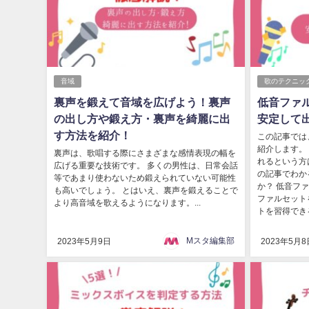
音域
歌のテクニッ
裏声を鍛えて音域を広げよう！裏声
低音ファ
の出し方や鍛え方・裏声を綺麗に出
安定して
す方法を紹介！
この記事では
紹介します。
裏声は、歌唱する際にさまざまな感情表現の幅を
れるという方
広げる重要な技術です。 多くの男性は、日常会話
の記事でわか
等であまり使わないため鍛えられていない可能性
か？ 低音フ
も高いでしょう。 とはいえ、裏声を鍛えることで
ファルセット
より高音域を歌えるようになります。...
トを習得できる
Mスタ編集部
2023年5月9日
2023年5月8