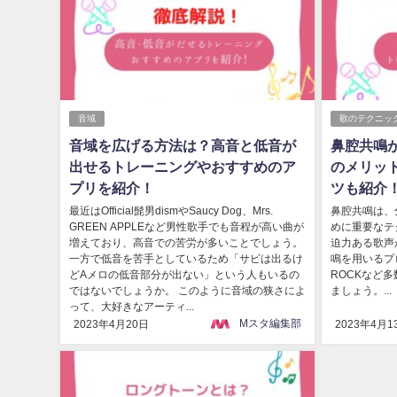
音域
歌のテクニッ
音域を広げる方法は？高音と低音が
鼻腔共鳴
出せるトレーニングやおすすめのア
のメリッ
プリを紹介！
ツも紹介
最近はOfficial髭男dismやSaucy Dog、Mrs.
鼻腔共鳴は、
GREEN APPLEなど男性歌手でも音程が高い曲が
めに重要なテ
増えており、高音での苦労が多いことでしょう。
迫力ある歌声
一方で低音を苦手としているため「サビは出るけ
鳴を用いるプ
どAメロの低音部分が出ない」という人もいるの
ROCKなど
ではないでしょうか。 このように音域の狭さによ
ましょう。...
って、大好きなアーティ...
Mスタ編集部
2023年4月20日
2023年4月1