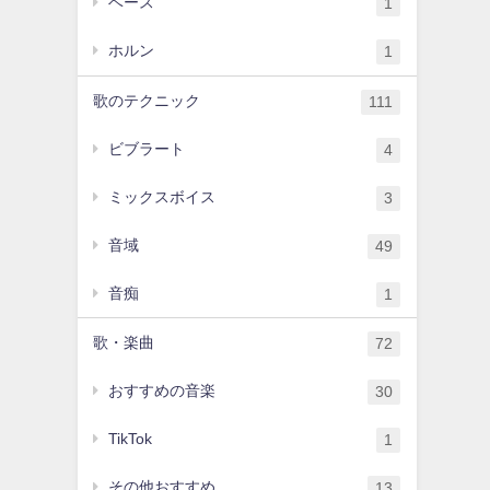
ベース
1
ホルン
1
歌のテクニック
111
ビブラート
4
ミックスボイス
3
音域
49
音痴
1
歌・楽曲
72
おすすめの音楽
30
TikTok
1
その他おすすめ
13