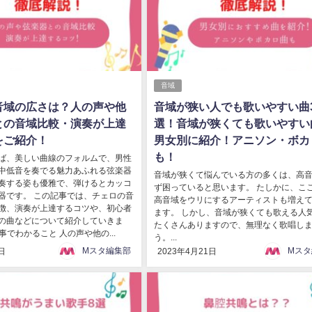
音域
音域の広さは？人の声や他
音域が狭い人でも歌いやすい曲3
との音域比較・演奏が上達
選！音域が狭くても歌いやすい
をご紹介！
男女別に紹介！アニソン・ボカ
も！
ば、美しい曲線のフォルムで、男性
中低音を奏でる魅力あふれる弦楽器
音域が狭くて悩んでいる方の多くは、高
奏する姿も優雅で、弾けるとカッコ
ず困っていると思います。 たしかに、こ
器です。 この記事では、チェロの音
高音域をウリにするアーティストも増え
徴、演奏が上達するコツや、初心者
ます。 しかし、音域が狭くても歌える人
の曲などについて紹介していきま
たくさんありますので、無理なく歌唱し
事でわかること 人の声や他の...
う。...
Mスタ編集部
Mスタ
日
2023年4月21日