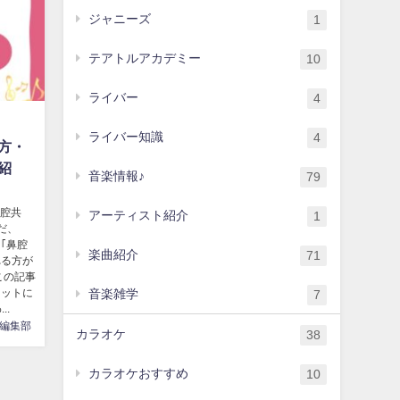
ジャニーズ
1
テアトルアカデミー
10
ライバー
4
ライバー知識
4
方・
紹
音楽情報♪
79
鼻腔共
アーティスト紹介
1
だ、
｢鼻腔
楽曲紹介
71
れる方が
この記事
音楽雑学
リットに
7
..
編集部
カラオケ
38
カラオケおすすめ
10