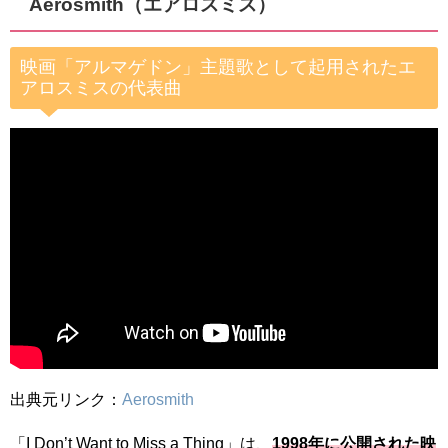
Aerosmith（エアロスミス）
映画「アルマゲドン」主題歌として起用されたエ
アロスミスの代表曲
出典元リンク：
Aerosmith
「I Don’t Want to Miss a Thing」は、
1998年に公開された映