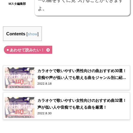
Mスタ編集部
よ。
Contents
[
show
]
あわせて読みたい！
カラオケで歌いやすい男性向けの曲おすすめ30選！
音痴や声が低い人でも歌える曲をジャンル別に紹
2022.8.18
介！
カラオケで歌いやすい女性向けのおすすめ曲32選！
声が低い人や音痴でも歌える曲を厳選！
2022.8.30