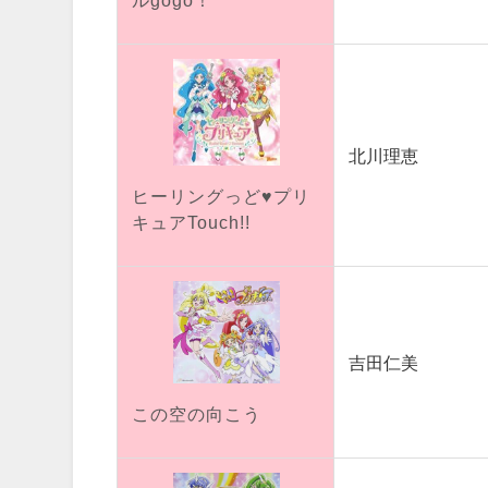
北川理恵
ヒーリングっど♥プリ
キュアTouch!!
吉田仁美
この空の向こう