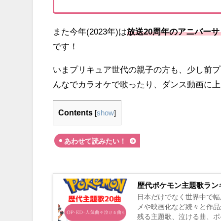
また今年(2023年)は
放送20周年のアニバー
です！
いまプリキュア世代の親子の方も、少し前プ
んなでカラオケで歌ったり、ダンス動画に上
Contents
[
show
]
あわせて読みたい！
歴代ポケモン主題歌ラン
日本だけでなく世界中で幅
メや映画化など続々と作品
残る主題歌、泣ける曲、ポ