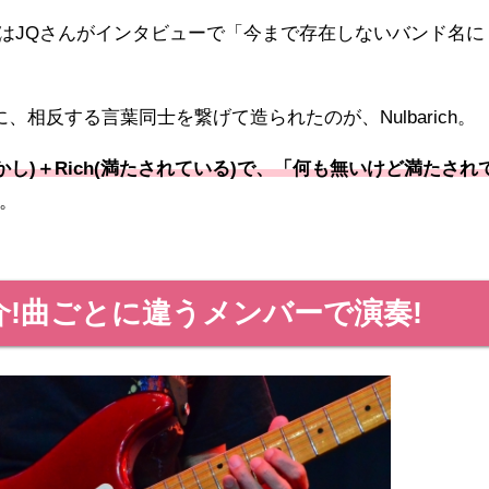
ついてはJQさんがインタビューで「今まで存在しないバンド名に
en"のように、相反する言葉同士を繋げて造られたのが、Nulbarich。
(しかし)＋Rich(満たされている)で、「何も無いけど満たされ
。
!曲ごとに違うメンバーで演奏!