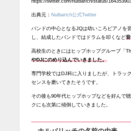
https://twitter.com/nulbarich/status/164353
出典元：
Nulbarich公式Twitter
バンドの中心となるJQは幼いころピアノを
し、結成したバンドではドラムを叩くなど
音
高校生のときにはヒップホップグループ「The 
やDJにのめり込んでいきました。
専門学校ではDJ科に入りましたが、トラッ
センスを磨いてきたそうです。
その後も90年代ヒップホップなどを好んで
クにも次第に傾倒していきました。
ナルバリッチの名前の由来