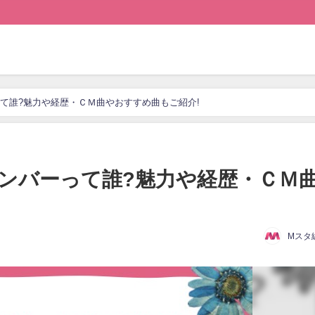
って誰?魅力や経歴・ＣＭ曲やおすすめ曲もご紹介!
メンバーって誰?魅力や経歴・ＣＭ
Mスタ