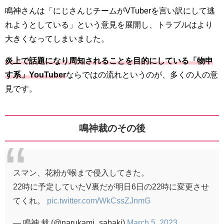
鳴神さんは「にじさんじチームがVTuberを言い訳にして逃
れようとしている」という意見を展開し、トラブルはより
大きくなってしまいました。
炎上で話題になり周知されることを目的にしている「物申
す系」YouTuber
ならではの流れというのが、多くの人の意
見です。
鳴神裁のその後
スマン、花粉が喉まで侵入してきた。
22時に予定していたV裏だが明日6日の22時に変更させ
てくれ。
pic.twitter.com/WkCssZJnmG
— 鳴神 裁 (@narukami_sabaki)
March 5, 2023