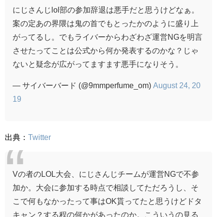
にじさんじlol部の参加辞退は悪手だと思うけどなぁ。
案の定あの界隈は鬼の首でもとったかのように盛り上
がってるし。でもライバーからわざわざ運営NGを明言
させたってことは公式から何か発表するのかな？じゃ
ないと疑念が広がってますます悪手になりそう。
— サイバーバード (@9mmperfume_om)
August 24, 20
19
出典：
Twitter
Vの者のLOL大会、にじさんじチームが運営NGで不参
加か。大会に参加する時点で相談してただろうし、そ
こで何もなかったって事はOK貰ってたと思うけどドタ
キャン？する程の何かがあったのか。こういうの見る