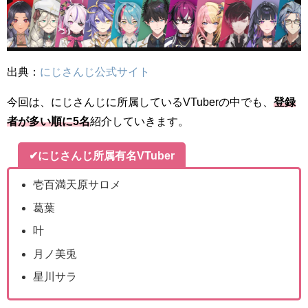
出典：
にじさんじ公式サイト
今回は、にじさんじに所属しているVTuberの中でも、
登録
者が多い順に5名
紹介していきます。
✔にじさんじ所属有名VTuber
壱百満天原サロメ
葛葉
叶
月ノ美兎
星川サラ