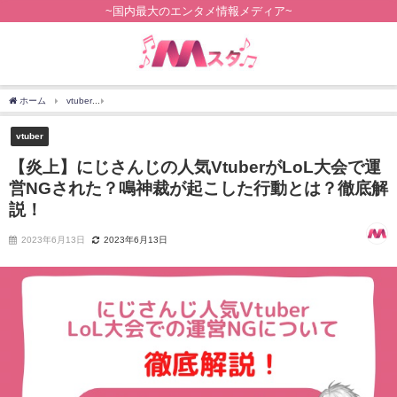
~国内最大のエンタメ情報メディア~
ホーム
vtuber
【炎上】にじさんじの人気VtuberがLoL大会で運営NGされた？鳴神
vtuber
【炎上】にじさんじの人気VtuberがLoL大会で運
営NGされた？鳴神裁が起こした行動とは？徹底解
説！
2023年6月13日
2023年6月13日