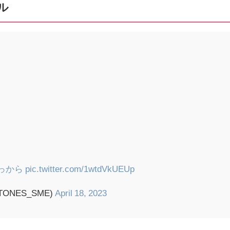
ル
こっから
pic.twitter.com/1wtdVkUEUp
TONES_SME)
April 18, 2023