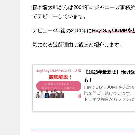
森本龍太郎さんは2004年にジャニーズ事務所に入
てデビューしています。
デビュー4年後の2011年に
Hey!Say!JUMP
気になる退所理由は後ほど紹介します。
【2023年最新版】Hey
も！
Hey！Say！JUMPさ
気を伸ばし続けています。
ドラマや舞台からファンに
を目的にジャニーズ活動をス