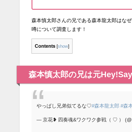
森本慎太郎さんの兄である森本龍太郎はなぜ
噂について調査します！
Contents
[
show
]
森本慎太郎の兄は元Hey!Sa
やっぱし兄弟似てるな♡
#森本龍太郎
#森
— 京花❥ 四奏魂&ワクワク参戦（ ♡ ） (@paa