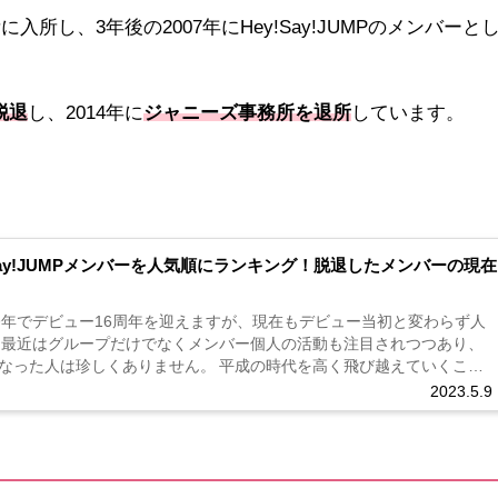
所し、3年後の2007年にHey!Say!JUMPのメンバーと
を脱退
し、2014年に
ジャニーズ事務所を退所
しています。
!Say!JUMPメンバーを人気順にランキング！脱退したメンバーの現在
んは今年でデビュー16周年を迎えますが、現在もデビュー当初と変わらず人
 最近はグループだけでなくメンバー個人の活動も注目されつつあり、
なった人は珍しくありません。 平成の時代を高く飛び越えていくこと
タ...
2023.5.9