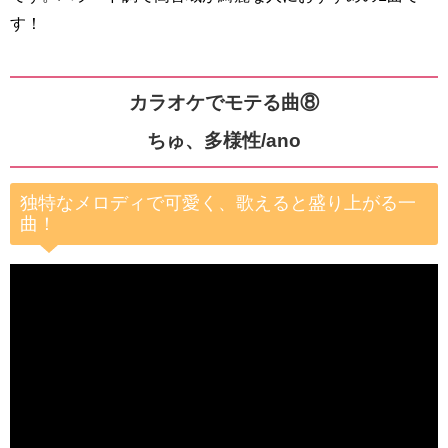
す！
カラオケでモテる曲⑧
ちゅ、多様性/ano
独特なメロディで可愛く、歌えると盛り上がる一
曲！