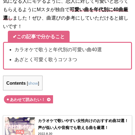
気になる人にモテるように、恋人に対して可愛いと思って
もらえるようにMスタが独自で
可愛い曲を年代別に40曲厳
選
し
ました！ぜひ、曲選びの参考にしていただけると嬉し
いです！
✔この記事で分かること
カラオケで歌うと年代別の可愛い曲40選
あざとく可愛く歌うコツ３つ
Contents
[
show
]
あわせて読みたい！
カラオケで歌いやすい女性向けのおすすめ曲32選！
声が低い人や音痴でも歌える曲を厳選！
2022.8.30