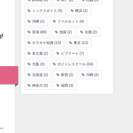
pickup
(4)
神戸
(2)
札幌
(2)
ミックスボイス
(5)
横浜
(2)
沖縄
(2)
ファルセット
(4)
音域
(88)
池袋
(2)
京都
(2)
が
カラオケ知識
(13)
東京
(12)
名古屋
(2)
ビブラート
(7)
大阪
(3)
ボイトレスクール
(34)
北海道
(2)
新宿
(2)
川崎
(2)
神奈川
(5)
福岡
(3)