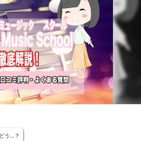
う...？