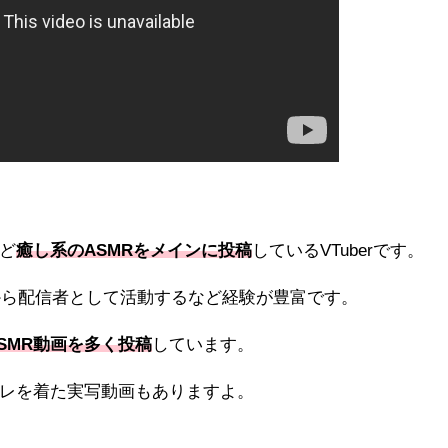
ど
癒し系の
ASMRをメインに投稿
しているVTuberです。
年から配信者として活動するなど経験が豊富です。
SMR動画を多く投稿
しています。
レを着た実写動画もありますよ。