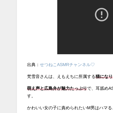
出典：
せつねこASMRチャンネル♡
梵雪音さんは、えもえちに所属する
猫になり
萌え声と広島弁が魅力たっぷり
で、耳舐めA
す。
かわいい女の子に責められたいM男はハマる