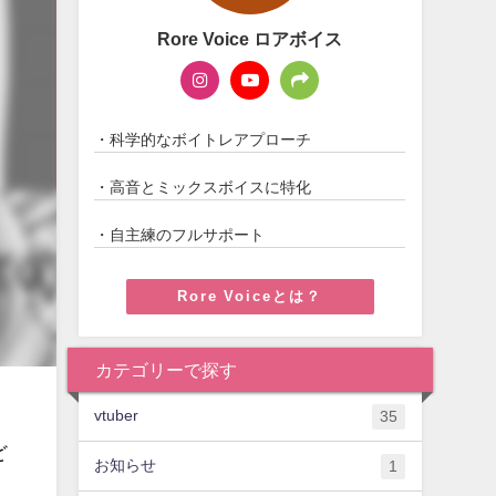
Rore Voice ロアボイス
・科学的なボイトレアプローチ
・高音とミックスボイスに特化
・自主練のフルサポート
Rore Voiceとは？
カテゴリーで探す
vtuber
35
ど
お知らせ
1