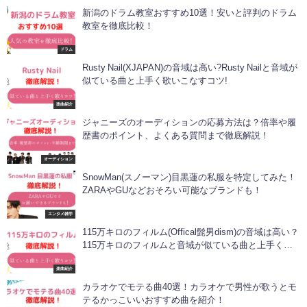
新潟のドラム教室おすすめ10選！安いと評判のドラム
教室を徹底比較！
ドラム
Rusty Nail(XJAPAN)の音域は高い?Rusty Nailと音域が
似ている曲と上手く歌いこなすコツ!
楽曲紹介
ジャニーズのオーディションの応募方法は？倍率や履
歴書のポイント、よくある質問まで徹底解説！
オーディション
SnowMan(スノーマン)目黒蓮の私服を特定してみた！
ZARAやGUなどおそろい可能なブランドも！
エンタメ雑学
115万キロのフィルム(Offical髭男dism)の音域は高い？
115万キロのフィルムと音域が似ている曲と上手く歌
いこなすコツ！
楽曲紹介
カラオケでモテる曲40選！カラオケで男性が歌うとモ
テるかっこいいおすすめ曲を紹介！