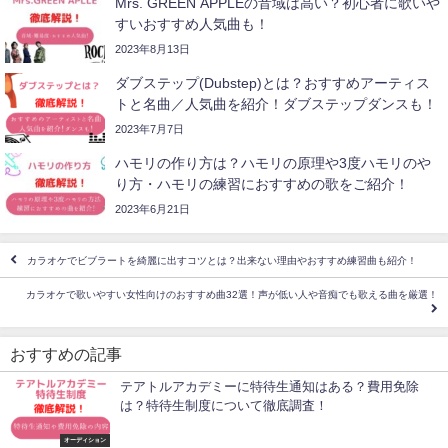
Mrs. GREEN APPLEの音域は高い？初心者に歌いや
すいおすすめ人気曲も！
2023年8月13日
ダブステップ(Dubstep)とは？おすすめアーティス
トと名曲／人気曲を紹介！ダブステップダンスも！
2023年7月7日
ハモリの作り方は？ハモリの原理や3度ハモリのや
り方・ハモリの練習におすすめの歌をご紹介！
2023年6月21日
カラオケでビブラートを綺麗に出すコツとは？出来ない理由やおすすめ練習曲も紹介！
カラオケで歌いやすい女性向けのおすすめ曲32選！声が低い人や音痴でも歌える曲を厳選！
おすすめの記事
テアトルアカデミーに特待生通知はある？費用免除
は？特待生制度について徹底調査！
オーディション