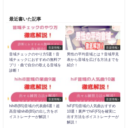
最近書いた記事
音楽情報♪
音楽情報♪
音域チェックのやり方5選！音
男性の平均音域とは？音域早見
域チェックにおすすめの無料ア
表から音域を広げる方法までを
プリ・曲で自分の歌える音域を
紹介！
診断！
音楽情報♪
音楽情報♪
hihiB(B5)音域の代表曲6選！超
hiF(F5)音域の人気曲おすすめ
高音域hihiB(B5)の出し方をボ
10選！裏声でhiF(F5)を確実に
イストレーナーが解説！
出す方法をボイストレーナーが
解説！