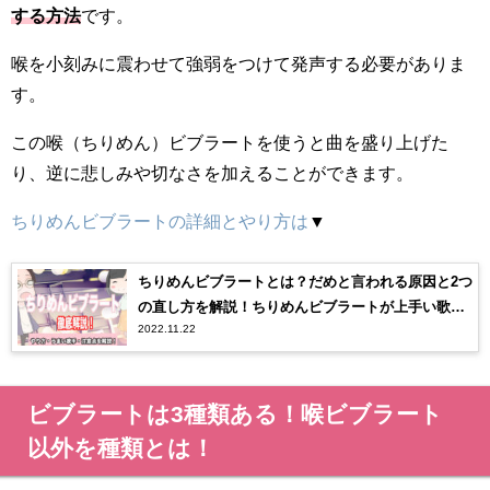
する方法
です。
喉を小刻みに震わせて強弱をつけて発声する必要がありま
す。
この喉（ちりめん）ビブラートを使うと曲を盛り上げた
り、逆に悲しみや切なさを加えることができます。
ちりめんビブラートの詳細とやり方は
▼
ちりめんビブラートとは？だめと言われる原因と2つ
の直し方を解説！ちりめんビブラートが上手い歌手
2022.11.22
も！
ビブラートは3種類ある！喉ビブラート
以外を種類とは！