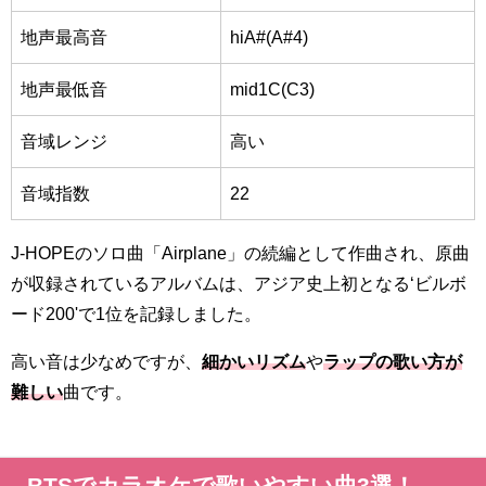
地声最高音
hiA#(A#4)
地声最低音
mid1C(C3)
音域レンジ
高い
音域指数
22
J-HOPEのソロ曲「Airplane」の続編として作曲され、原曲
が収録されているアルバム
は、アジア史上初となる‘ビルボ
ード200'で1位を記録しました。
高い音は少なめですが、
細かいリズム
や
ラップの歌い方が
難しい
曲です。
BTSでカラオケで歌いやすい曲3選！