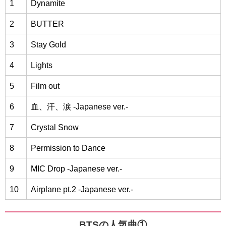
1
Dynamite
2
BUTTER
3
Stay Gold
4
Lights
5
Film out
6
血、汗、涙 -Japanese ver.-
7
Crystal Snow
8
Permission to Dance
9
MIC Drop -Japanese ver.-
10
Airplane pt.2 -Japanese ver.-
BTSの人気曲①