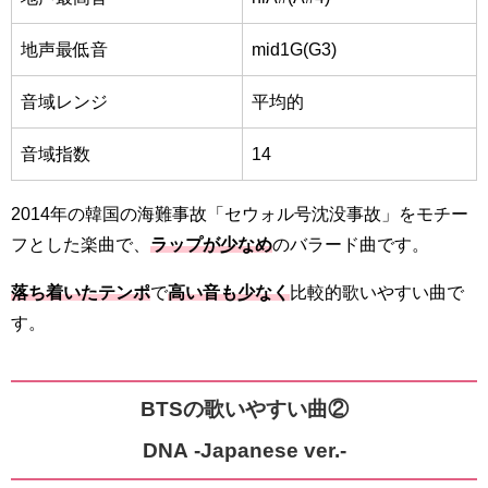
地声最低音
mid1G(G3)
音域レンジ
平均的
音域指数
14
2014年の韓国の海難事故「セウォル号沈没事故」をモチー
フとした楽曲で、
ラップが少なめ
の
バラード曲です。
落ち着いたテンポ
で
高い音も少なく
比較的歌いやすい曲で
す。
BTSの歌いやすい曲②
DNA -Japanese ver.-