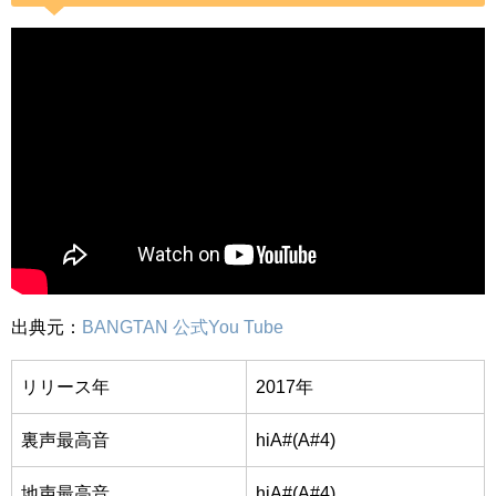
出典元：
BANGTAN 公式You Tube
リリース年
2017年
裏声最高音
hiA#(A#4)
地声最高音
hiA#(A#4)