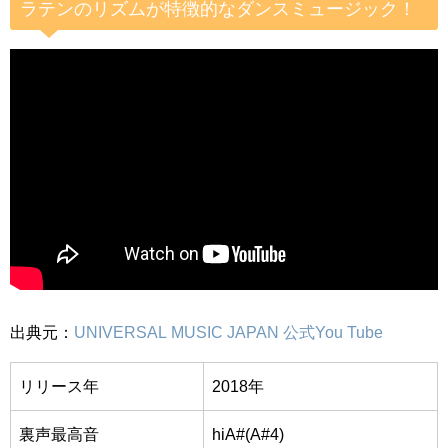
ラテンのリズムが特徴的なダンスミュージック！
出典元：
UNIVERSAL MUSIC JAPAN 公式You Tube
リリース年
2018年
裏声最高音
hiA#(A#4)