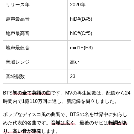
リリース年
2020年
裏声最高音
hiD#(D#5)
地声最高音
hiC#(C#5)
地声最低音
mid1E(E3)
音域レンジ
高い
音域指数
23
BTS
初の全て英語の曲
です。MVの再生回数は、
配信から24
時間内で1億110万回に達し、新記録を樹立し
ました。
ポップなディスコ風の曲調で、BTSの名を世界中に知らし
めた代表的名曲です。
音域は広く
、最後のサビは
転調があ
り、高い音が連発
します。