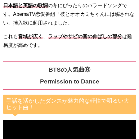
日本語と英語の歌詞
の冬にぴったりのバラードソングで
す。AbemaTV
恋愛番組
「彼とオオカミちゃんには騙されな
い」挿入歌に起用されました。
これも
音域が広く
、
ラップやサビの音の伸ばしの部分
は難
易度が高めです。
BTSの人気曲⑧
Permission to Dance
手話を活かしたダンスが魅力的な軽快で明るい大
ヒット曲！