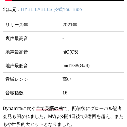
出典元：
HYBE LABELS 公式You Tube
リリース年
2021年
裏声最高音
-
地声最高音
hiC(C5)
地声最低音
mid1G#(G#3)
音域レンジ
高い
音域指数
16
Dynamiteに次ぐ
全て英語の曲
で、配信後にグローバル記者
会見も開かれました。MVは公開4日後で2億回を超え、また
もや世界的大ヒットとなりました。