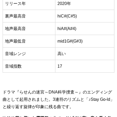
リリース年
2020年
裏声最高音
hiC#(C#5)
地声最高音
hiA#(A#4)
地声最低音
mid1G#(G#3)
音域レンジ
高い
音域指数
17
ドラマ『らせんの迷宮～DNA科学捜査～』のエンディング
曲として起用されました。3連符のリズムと「♪Stay Go-ld」
と繰り返す旋律が印象に残る曲です。