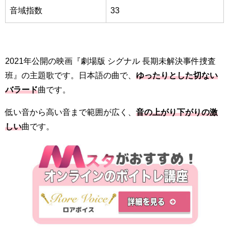
音域指数
33
2021年公開の映画『劇場版 シグナル 長期未解決事件捜査
班』の主題歌です。日本語の曲で、
ゆったりとした切ない
バラード
曲です。
低い音から高い音まで範囲が広く、
音の上がり下がりの激
しい
曲です。