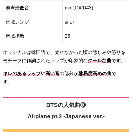
地声最低音
mid1D#(D#3)
音域レンジ
高い
音域指数
26
オリジナルは韓国語で、売れなかった頃の悲しみや怒りを
モチーフに作詞されたラップが印象的な
クールな曲
です。
キレのあるラップ
や
高い音
の部分が
難易度高めの
曲で
す。
BTSの人気曲⑩
Airplane pt.2 -Japanese ver.-