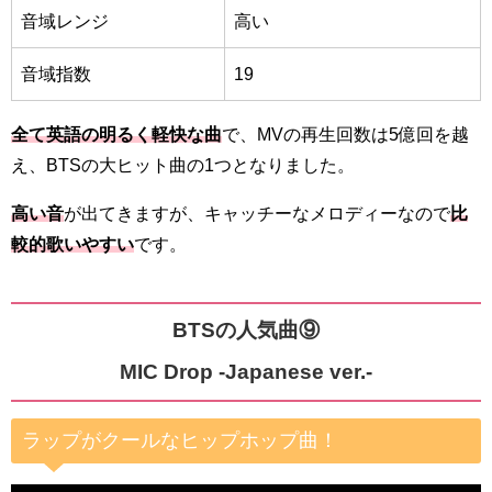
音域レンジ
高い
音域指数
19
全て英語の明るく軽快な曲
で、MVの再生回数は5億回を越
え、BTSの大ヒット曲の1つとなりました。
高い音
が出てきますが、キャッチーなメロディーなので
比
較的歌いやすい
です。
BTSの人気曲⑨
MIC Drop -Japanese ver.-
ラップがクールなヒップホップ曲！