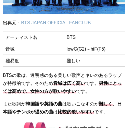
出典元：
BTS JAPAN OFFICIAL FANCLUB
アーティスト名
BTS
音域
lowG(G2)～hiF(F5)
難易度
難しい
BTSの歌は、透明感のある美しい歌声とキレのあるラップ
が特徴的です。そのため
音域は広く高い
です。
男性にとっ
ては高めで、女性の方が歌いやすい
です。
また歌詞が
韓国語や英語の曲
は歌いこなすのが
難しく
、
日
本語やテンポが遅めの曲
は
比較的歌いやすい
です。