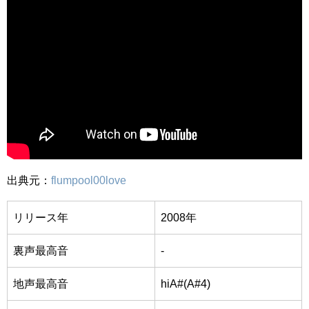
出典元：
flumpool00love
リリース年
2008年
裏声最高音
-
地声最高音
hiA#(A#4)