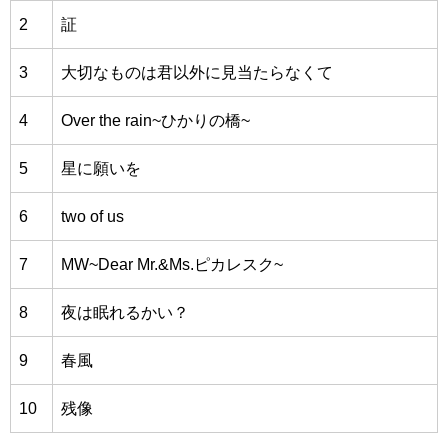
2
証
3
大切なものは君以外に見当たらなくて
4
Over the rain~ひかりの橋~
5
星に願いを
6
two of us
7
MW~Dear Mr.&Ms.ピカレスク~
8
夜は眠れるかい？
9
春風
10
残像