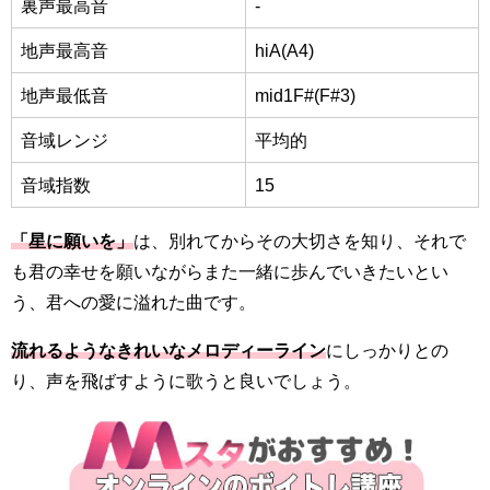
裏声最高音
-
地声最高音
hiA(A4)
地声最低音
mid1F#(F#3)
音域レンジ
平均的
音域指数
15
「星に願いを」
は、別れてからその大切さを知り、それで
も君の幸せを願いながらまた一緒に歩んでいきたいとい
う、君への愛に溢れた曲です。
流れるようなきれいなメロディーライン
にしっかりとの
り、声を飛ばすように歌うと良いでしょう。