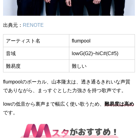
出典元：
RENOTE
アーティスト名
flumpool
音域
lowG(G2)~hiC#(C#5)
難易度
難しい
flumpoolのボーカル、山本隆太は、透き通るきれいな声質
でありながら、まっすぐとした力強さを持つ歌声です。
lowの低音から裏声まで幅広く使い歌うため、
難易度は高め
です。