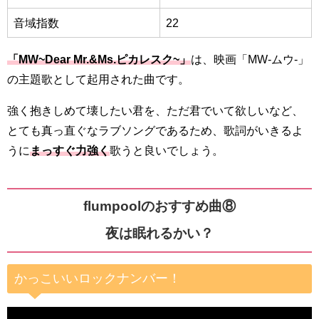
音域指数
22
「MW~Dear Mr.&Ms.ピカレスク~」
は、映画「MW-ムウ-」
の主題歌として起用された曲です。
強く抱きしめて壊したい君を、ただ君でいて欲しいなど、
とても真っ直ぐなラブソングであるため、歌詞がいきるよ
うに
まっすぐ力強く
歌うと良いでしょう。
flumpoolのおすすめ曲⑧
夜は眠れるかい？
かっこいいロックナンバー！