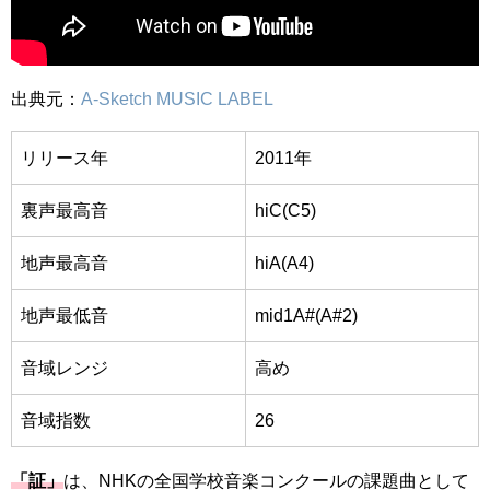
出典元：
A-Sketch MUSIC LABEL
リリース年
2011年
裏声最高音
hiC(C5)
地声最高音
hiA(A4)
地声最低音
mid1A#(A#2)
音域レンジ
高め
音域指数
26
「証」
は、NHKの全国学校音楽コンクールの課題曲として