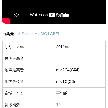
出典元：
A-Sketch MUSIC LABEL
リリース年
2011年
裏声最高音
-
地声最高音
mid2G#(G#4)
地声最低音
mid1C(C3)
音域レンジ
平均的
音域指数
19