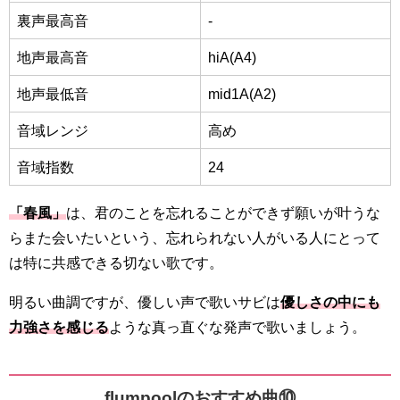
裏声最高音
-
地声最高音
hiA(A4)
地声最低音
mid1A(A2)
音域レンジ
高め
音域指数
24
「春風」
は、君のことを忘れることができず願いが叶うな
らまた会いたいという、忘れられない人がいる人にとって
は特に共感できる切ない歌です。
明るい曲調ですが、優しい声で歌いサビは
優しさの中にも
力強さを感じる
ような真っ直ぐな発声で歌いましょう。
flumpoolのおすすめ曲⑩